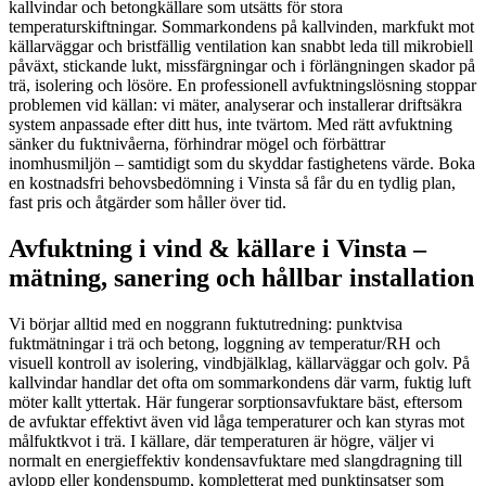
kallvindar och betongkällare som utsätts för stora
temperaturskiftningar. Sommarkondens på kallvinden, markfukt mot
källarväggar och bristfällig ventilation kan snabbt leda till mikrobiell
påväxt, stickande lukt, missfärgningar och i förlängningen skador på
trä, isolering och lösöre. En professionell avfuktningslösning stoppar
problemen vid källan: vi mäter, analyserar och installerar driftsäkra
system anpassade efter ditt hus, inte tvärtom. Med rätt avfuktning
sänker du fuktnivåerna, förhindrar mögel och förbättrar
inomhusmiljön – samtidigt som du skyddar fastighetens värde. Boka
en kostnadsfri behovsbedömning i Vinsta så får du en tydlig plan,
fast pris och åtgärder som håller över tid.
Avfuktning i vind & källare i Vinsta –
mätning, sanering och hållbar installation
Vi börjar alltid med en noggrann fuktutredning: punktvisa
fuktmätningar i trä och betong, loggning av temperatur/RH och
visuell kontroll av isolering, vindbjälklag, källarväggar och golv. På
kallvindar handlar det ofta om sommarkondens där varm, fuktig luft
möter kallt yttertak. Här fungerar sorptionsavfuktare bäst, eftersom
de avfuktar effektivt även vid låga temperaturer och kan styras mot
målfuktkvot i trä. I källare, där temperaturen är högre, väljer vi
normalt en energieffektiv kondensavfuktare med slangdragning till
avlopp eller kondenspump, kompletterat med punktinsatser som