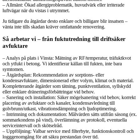
– Allmänt: Ökad allergiproblematik, huvudvärk eller irriterade
luftvägar när du vistas i utrymmet.
Ju tidigare du åtgärdar desto enklare och billigare blir insatsen –
vänta inte tills skadan kräver omfattande renovering.
Så arbetar vi – från fuktutredning till driftsäker
avfuktare
– Analys på plats i Vinsta: Mätning av RF/temperatur, träfuktkvot
och ytfukt i betong. Vi identifierar källan till fukten, inte bara
symtomen.
– Åtgärdsplan: Rekommendation av sorptions- eller
kondensavfuktare, dimensionerad efter volym, klimat och material.
Kompletterande åtgärder som tätning, punktventilation, syllskydd
eller enklare dräneringsförbättringar vid behov.
– Sanering och installation: Säker mögelsanering vid behov, korrekt
placering av avfuktare och kanaler, kondensavledning till
golvbrunn/utkast, vibrationsdämpning och ljudoptimering.
– Intrimning och dokumentation: Målvärden sätts utifrån säsong (ex.
sommarkondens på vind), överlämning av protokoll, eventuella
serviceintervall och skötselråd.
– Uppföljning: Valbar service med filterbyte, funktionskontroll och
logggenomgång för att säkra prestandan över tid.