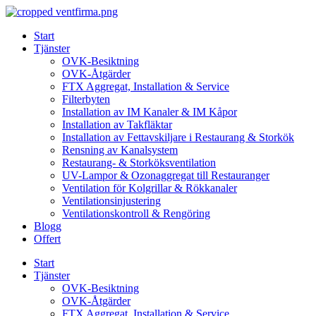
Skip
to
Start
content
Tjänster
OVK-Besiktning
OVK-Åtgärder
FTX Aggregat, Installation & Service
Filterbyten
Installation av IM Kanaler & IM Kåpor
Installation av Takfläktar
Installation av Fettavskiljare i Restaurang & Storkök
Rensning av Kanalsystem
Restaurang- & Storköksventilation
UV-Lampor & Ozonaggregat till Restauranger
Ventilation för Kolgrillar & Rökkanaler
Ventilationsinjustering
Ventilationskontroll & Rengöring
Blogg
Offert
Start
Tjänster
OVK-Besiktning
OVK-Åtgärder
FTX Aggregat, Installation & Service