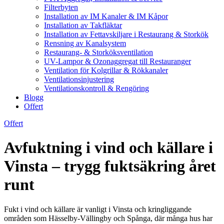
Filterbyten
Installation av IM Kanaler & IM Kåpor
Installation av Takfläktar
Installation av Fettavskiljare i Restaurang & Storkök
Rensning av Kanalsystem
Restaurang- & Storköksventilation
UV-Lampor & Ozonaggregat till Restauranger
Ventilation för Kolgrillar & Rökkanaler
Ventilationsinjustering
Ventilationskontroll & Rengöring
Blogg
Offert
Offert
Avfuktning i vind och källare i
Vinsta – trygg fuktsäkring året
runt
Fukt i vind och källare är vanligt i Vinsta och kringliggande
områden som Hässelby-Vällingby och Spånga, där många hus har