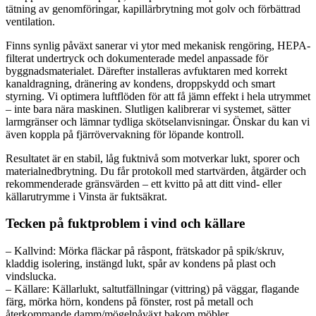
tätning av genomföringar, kapillärbrytning mot golv och förbättrad
ventilation.
Finns synlig påväxt sanerar vi ytor med mekanisk rengöring, HEPA-
filterat undertryck och dokumenterade medel anpassade för
byggnadsmaterialet. Därefter installeras avfuktaren med korrekt
kanaldragning, dränering av kondens, droppskydd och smart
styrning. Vi optimera luftflöden för att få jämn effekt i hela utrymmet
– inte bara nära maskinen. Slutligen kalibrerar vi systemet, sätter
larmgränser och lämnar tydliga skötselanvisningar. Önskar du kan vi
även koppla på fjärrövervakning för löpande kontroll.
Resultatet är en stabil, låg fuktnivå som motverkar lukt, sporer och
materialnedbrytning. Du får protokoll med startvärden, åtgärder och
rekommenderade gränsvärden – ett kvitto på att ditt vind- eller
källarutrymme i Vinsta är fuktsäkrat.
Tecken på fuktproblem i vind och källare
– Kallvind: Mörka fläckar på råspont, frätskador på spik/skruv,
kladdig isolering, instängd lukt, spår av kondens på plast och
vindslucka.
– Källare: Källarlukt, saltutfällningar (vittring) på väggar, flagande
färg, mörka hörn, kondens på fönster, rost på metall och
återkommande damm/mögelpåväxt bakom möbler.