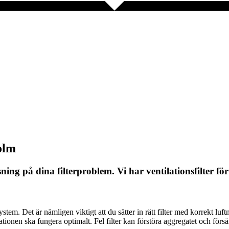
olm
ösning på dina filterproblem. Vi har ventilationsfilter f
system. Det är nämligen viktigt att du sätter in rätt filter med korrekt l
ilationen ska fungera optimalt. Fel filter kan förstöra aggregatet och förs