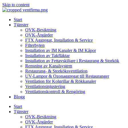
Skip to content
Start
Tjänster
OVK-Besiktning
OVK-Åtgärder
FTX Aggregat, Installation & Service
Filterbyten
Installation av IM Kanaler & IM Kåpor
Installation av Takfläktar
Installation av Fettavskiljare i Restaurang & Storkök
Rensning av Kanalsystem
Restaurang- & Storköksventilation
UV-Lampor & Ozonaggregat till Restauranger
Ventilation för Kolgrillar & Rökkanaler
Ventilationsinjustering
Ventilationskontroll & Rengöring
Blogg
Start
Tjänster
OVK-Besiktning
OVK-Åtgärder
FTX Aggregat, Installation & Service