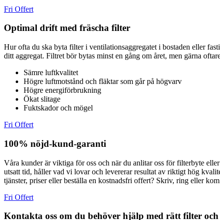
Fri Offert
Optimal drift med fräscha filter
Hur ofta du ska byta filter i ventilationsaggregatet i bostaden eller fa
ditt aggregat. Filtret bör bytas minst en gång om året, men gärna oftare 
Sämre luftkvalitet
Högre luftmotstånd och fläktar som går på högvarv
Högre energiförbrukning
Ökat slitage
Fuktskador och mögel
Fri Offert
100% nöjd-kund-garanti
Våra kunder är viktiga för oss och när du anlitar oss för filterbyte e
utsatt tid, håller vad vi lovar och levererar resultat av riktigt hög kv
tjänster, priser eller beställa en kostnadsfri offert? Skriv, ring eller
Fri Offert
Kontakta oss om du behöver hjälp med rätt filter och