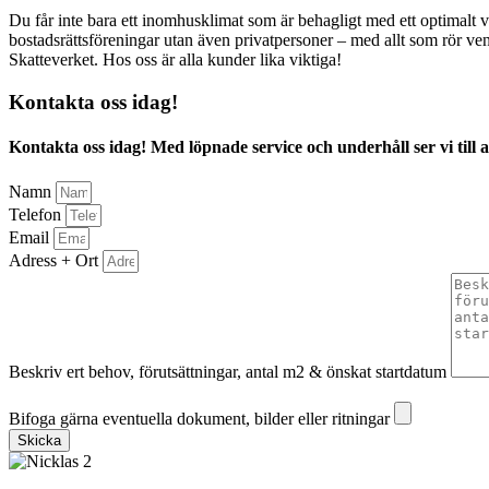
Du får inte bara ett inomhusklimat som är behagligt med ett optimalt v
bostadsrättsföreningar utan även privatpersoner – med allt som rör 
Skatteverket. Hos oss är alla kunder lika viktiga!
Kontakta oss idag!
Kontakta oss idag! Med löpnade service och underhåll ser vi till att
Namn
Telefon
Email
Adress + Ort
Beskriv ert behov, förutsättningar, antal m2 & önskat startdatum
Bifoga gärna eventuella dokument, bilder eller ritningar
Bifoga gärna eventuella dokument, bilder eller ritningar
Skicka