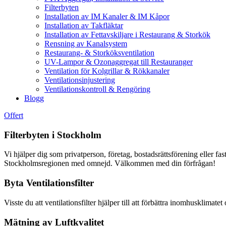
Filterbyten
Installation av IM Kanaler & IM Kåpor
Installation av Takfläktar
Installation av Fettavskiljare i Restaurang & Storkök
Rensning av Kanalsystem
Restaurang- & Storköksventilation
UV-Lampor & Ozonaggregat till Restauranger
Ventilation för Kolgrillar & Rökkanaler
Ventilationsinjustering
Ventilationskontroll & Rengöring
Blogg
Offert
Filterbyten i Stockholm
Vi hjälper dig som privatperson, företag, bostadsrättsförening eller fast
Stockholmsregionen med omnejd. Välkommen med din förfrågan!
Byta Ventilationsfilter
Visste du att ventilationsfilter hjälper till att förbättra inomhusklimatet
Mätning av Luftkvalitet