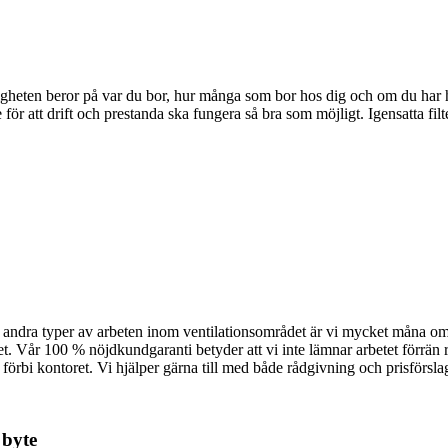
stigheten beror på var du bor, hur många som bor hos dig och om du har hu
för att drift och prestanda ska fungera så bra som möjligt. Igensatta filte
ller andra typer av arbeten inom ventilationsområdet är vi mycket måna 
alitet. Vår 100 % nöjdkundgaranti betyder att vi inte lämnar arbetet förrä
 kom förbi kontoret. Vi hjälper gärna till med både rådgivning och prisför
 byte