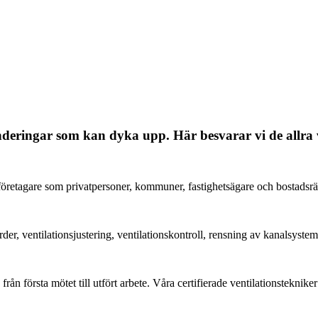
underingar som kan dyka upp. Här besvarar vi de allra 
l företagare som privatpersoner, kommuner, fastighetsägare och bostadsrä
der, ventilationsjustering, ventilationskontroll, rensning av kanalsystem
 nöjd från första mötet till utfört arbete. Våra certifierade ventilationstek