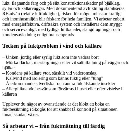
lukt, flagnande färg och på sikt konstruktionsskador på bjälklag,
syllar och källarväggar. Med dokumenterad avfuktning stabiliseras
RF-nivån (relativ luftfuktighet), risken för mögel minskar kraftigt
och inomhusmiljön blir friskare för hela familjen. Vi arbetar enbart
med energieffektiva, driftsäkra system och installerar dem snyggt
och servicevänligt, med tydliga luftkanaler, slangdragningar och
kondensavledning enligt branschpraxis.
Tecken på fuktproblem i vind och källare
– Unken, jordig eller syrlig lukt som inte vädras bort
– Mörka fläckar, missfärgningar eller vit saltutfällning på väggar och
bjälkar
– Kondens på kallare ytor, särskilt vid väderomslag
– Kallvind med isolering som känns fuktig eller ”tung”
– Återkommande silverfiskar och andra fuktälskande insekter
– Allergiliknande besvär som förvärras i huset eller efter vistelse i
källaren
Upplever du något av ovanstående är det klokt att boka en
fuktbesiktning i Skogås för att snabbt få kontroll på situationen
innan skadan växer.
Så arbetar vi – från fuktmätning till färdig