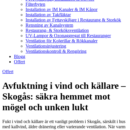
Filterbyten
Installation av IM Kanaler & IM Kåpor
Installation av Takfläktar
Installation av Fettavskiljare i Restaurang & Storkök
Rensning av Kanalsystem
Restaurang- & Storköksventilation
UV-Lampor & Ozonaggregat till Restauranger
Ventilation för Kolgrillar & Rökkanaler
Ventilationsinjustering
Ventilationskontroll & Rengöring
Blogg
Offert
Offert
Avfuktning i vind och källare –
Skogås: säkra hemmet mot
mögel och unken lukt
Fukt i vind och källare är ett vanligt problem i Skogås, särskilt i hus
med kallvind, äldre dränering eller varierande ventilation. När varm