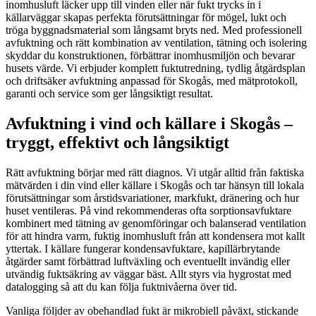
inomhusluft läcker upp till vinden eller när fukt trycks in i
källarväggar skapas perfekta förutsättningar för mögel, lukt och
tröga byggnadsmaterial som långsamt bryts ned. Med professionell
avfuktning och rätt kombination av ventilation, tätning och isolering
skyddar du konstruktionen, förbättrar inomhusmiljön och bevarar
husets värde. Vi erbjuder komplett fuktutredning, tydlig åtgärdsplan
och driftsäker avfuktning anpassad för Skogås, med mätprotokoll,
garanti och service som ger långsiktigt resultat.
Avfuktning i vind och källare i Skogås –
tryggt, effektivt och långsiktigt
Rätt avfuktning börjar med rätt diagnos. Vi utgår alltid från faktiska
mätvärden i din vind eller källare i Skogås och tar hänsyn till lokala
förutsättningar som årstidsvariationer, markfukt, dränering och hur
huset ventileras. På vind rekommenderas ofta sorptionsavfuktare
kombinert med tätning av genomföringar och balanserad ventilation
för att hindra varm, fuktig inomhusluft från att kondensera mot kallt
yttertak. I källare fungerar kondensavfuktare, kapillärbrytande
åtgärder samt förbättrad luftväxling och eventuellt invändig eller
utvändig fuktsäkring av väggar bäst. Allt styrs via hygrostat med
datalogging så att du kan följa fuktnivåerna över tid.
Vanliga följder av obehandlad fukt är mikrobiell påväxt, stickande