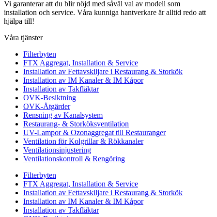
Vi garanterar att du blir nöjd med såväl val av modell som
installation och service. Våra kunniga hantverkare är alltid redo att
hjälpa till!
Våra tjänster
Filterbyten
FTX Aggregat, Installation & Service
Installation av Fettavskiljare i Restaurang & Storkök
Installation av IM Kanaler & IM Kåpor
Installation av Takfläktar
OVK-Besiktning
OVK-Åtgärder
Rensning av Kanalsystem
Restaurang- & Storköksventilation
UV-Lampor & Ozonaggregat till Restauranger
Ventilation för Kolgrillar & Rökkanaler
Ventilationsinjustering
Ventilationskontroll & Rengöring
Filterbyten
FTX Aggregat, Installation & Service
Installation av Fettavskiljare i Restaurang & Storkök
Installation av IM Kanaler & IM Kåpor
Installation av Takfläktar