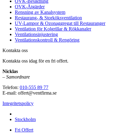
OVK-Besiktning
OVK-Åtgärder
Rensning av Kanalsystem
Restaurang- & Storköksventilation
UV-Lampor & Ozonaggregat till Restauranger
Ventilation för Kolgrillar & Rökkanaler
Ventilationsinjustering
Ventilationskontroll & Rengöring
Kontakta oss
Kontakta oss idag för en fri offert.
Nicklas
–
Samordnare
Telefon:
010-555 89 77
E-mail: offert@ventfirma.se
Integritetspolicy
Vi utför arbeten i hela
Stockholm
Fri Offert