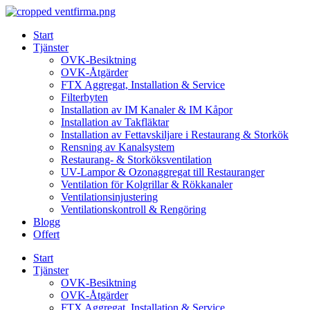
Skip
to
Start
content
Tjänster
OVK-Besiktning
OVK-Åtgärder
FTX Aggregat, Installation & Service
Filterbyten
Installation av IM Kanaler & IM Kåpor
Installation av Takfläktar
Installation av Fettavskiljare i Restaurang & Storkök
Rensning av Kanalsystem
Restaurang- & Storköksventilation
UV-Lampor & Ozonaggregat till Restauranger
Ventilation för Kolgrillar & Rökkanaler
Ventilationsinjustering
Ventilationskontroll & Rengöring
Blogg
Offert
Start
Tjänster
OVK-Besiktning
OVK-Åtgärder
FTX Aggregat, Installation & Service