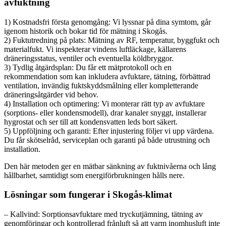
avfuktning
1) Kostnadsfri första genomgång: Vi lyssnar på dina symtom, går
igenom historik och bokar tid för mätning i Skogås.
2) Fuktutredning på plats: Mätning av RF, temperatur, byggfukt och
materialfukt. Vi inspekterar vindens luftläckage, källarens
dräneringsstatus, ventiler och eventuella köldbryggor.
3) Tydlig åtgärdsplan: Du får ett mätprotokoll och en
rekommendation som kan inkludera avfuktare, tätning, förbättrad
ventilation, invändig fuktskyddsmålning eller kompletterande
dräneringsåtgärder vid behov.
4) Installation och optimering: Vi monterar rätt typ av avfuktare
(sorptions- eller kondensmodell), drar kanaler snyggt, installerar
hygrostat och ser till att kondensvatten leds bort säkert.
5) Uppföljning och garanti: Efter injustering följer vi upp värdena.
Du får skötselråd, serviceplan och garanti på både utrustning och
installation.
Den här metoden ger en mätbar sänkning av fuktnivåerna och lång
hållbarhet, samtidigt som energiförbrukningen hålls nere.
Lösningar som fungerar i Skogås-klimat
– Kallvind: Sorptionsavfuktare med tryckutjämning, tätning av
genomföringar och kontrollerad frånluft så att varm inomhusluft inte