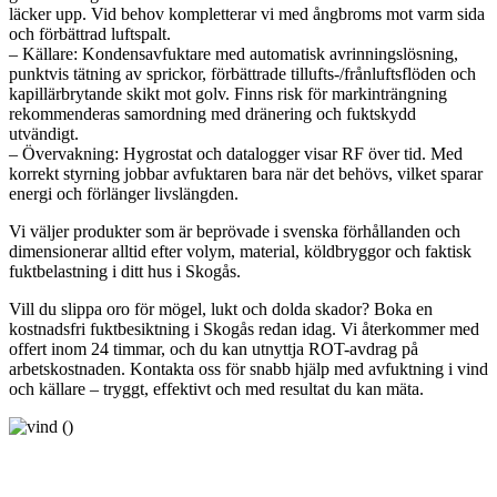
läcker upp. Vid behov kompletterar vi med ångbroms mot varm sida
och förbättrad luftspalt.
– Källare: Kondensavfuktare med automatisk avrinningslösning,
punktvis tätning av sprickor, förbättrade tillufts-/frånluftsflöden och
kapillärbrytande skikt mot golv. Finns risk för markinträngning
rekommenderas samordning med dränering och fuktskydd
utvändigt.
– Övervakning: Hygrostat och datalogger visar RF över tid. Med
korrekt styrning jobbar avfuktaren bara när det behövs, vilket sparar
energi och förlänger livslängden.
Vi väljer produkter som är beprövade i svenska förhållanden och
dimensionerar alltid efter volym, material, köldbryggor och faktisk
fuktbelastning i ditt hus i Skogås.
Vill du slippa oro för mögel, lukt och dolda skador? Boka en
kostnadsfri fuktbesiktning i Skogås redan idag. Vi återkommer med
offert inom 24 timmar, och du kan utnyttja ROT-avdrag på
arbetskostnaden. Kontakta oss för snabb hjälp med avfuktning i vind
och källare – tryggt, effektivt och med resultat du kan mäta.