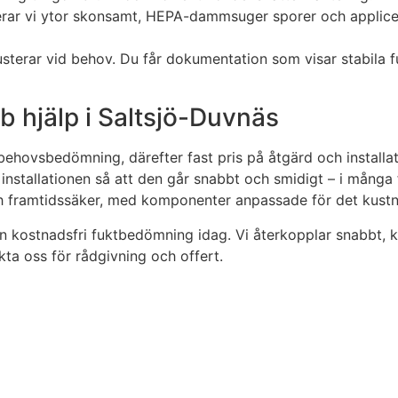
nerar vi ytor skonsamt, HEPA-dammsuger sporer och applic
usterar vid behov. Du får dokumentation som visar stabila fuk
b hjälp i Saltsjö-Duvnäs
 behovsbedömning, därefter fast pris på åtgärd och installat
 installationen så att den går snabbt och smidigt – i många fa
 och framtidssäker, med komponenter anpassade för det kust
en kostnadsfri fuktbedömning idag. Vi återkopplar snabbt, 
akta oss för rådgivning och offert.