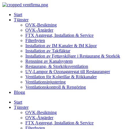
Skip
to
Start
content
Tjänster
OVK-Besiktning
OVK-Åtgärder
FTX Aggregat, Installation & Service
Filterbyten
Installation av IM Kanaler & IM Kåpor
Installation av Takfläktar
Installation av Fettavskiljare i Restaurang & Storkök
Rensning av Kanalsystem
Restaurang- & Storköksventilation
UV-Lampor & Ozonaggregat till Restauranger
Ventilation för Kolgrillar & Rökkanaler
Ventilationsinjustering
Ventilationskontroll & Rengöring
Blogg
Start
Tjänster
OVK-Besiktning
OVK-Åtgärder
FTX Aggregat, Installation & Service
Filterbyten