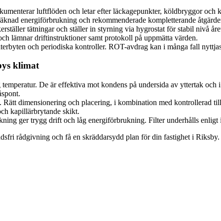
okumenterar luftflöden och letar efter läckagepunkter, köldbryggor och
eräknad energiförbrukning och rekommenderade kompletterande åtgärder (t.
täller tätningar och ställer in styrning via hygrostat för stabil nivå året
och lämnar driftinstruktioner samt protokoll på uppmätta värden.
lterbyten och periodiska kontroller. ROT-avdrag kan i många fall nyttja
bys klimat
temperatur. De är effektiva mot kondens på undersida av yttertak och i t
åspont.
Rätt dimensionering och placering, i kombination med kontrollerad tilluf
ch kapillärbrytande skikt.
ing ger trygg drift och låg energiförbrukning. Filter underhålls enligt inte
dsfri rådgivning och få en skräddarsydd plan för din fastighet i Riksby. R