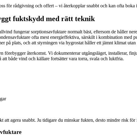
ss för rådgivning och offert – vi återkopplar snabbt och kan ofta boka i
ryggt fuktskydd med rätt teknik
allvind fungerar sorptionsavfuktare normalt bäst, eftersom de håller ne
ondensavfuktare ofta mest energieffektiva, särskilt i kombination med pu
er på plats, och att styrningen via hygrostat håller ett jämnt klimat utan
förebygger återkomst. Vi dokumenterar utgångsläget, installerar, finjust
att både vind och källare fortsätter vara torra, svala och luktfria.
ggar
kt att agera snabbt. Ju tidigare du minskar fukten, desto mindre risk för 
avfuktare