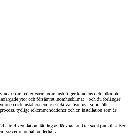
la vindar som möter varm inomhusluft ger kondens och mikrobiell
issfärgade ytor och försämrat inomhusklimat – och du förlänger
utrymmen och installera energieffektiva lösningar som håller
sk process, tydliga rekommendationer och en installation som är
rbättrad ventilation, tätning av läckagepunkter samt punktinsatser
 som kräver minimalt underhåll.