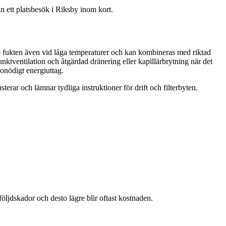
n ett platsbesök i Riksby inom kort.
re fukten även vid låga temperaturer och kan kombineras med riktad
nktventilation och åtgärdad dränering eller kapillärbrytning när det
 onödigt energiuttag.
erar och lämnar tydliga instruktioner för drift och filterbyten.
följdskador och desto lägre blir oftast kostnaden.