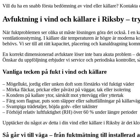
Vill du ha en snabb första bedömning av vind eller källare? Kontakta o
Avfuktning i vind och källare i Riksby – t
När fuktproblemen ser olika ut måste lösningen göra det också. I en k
ventilationsstyrning. I källare där temperaturen är högre är moderna k
behövs. Vi ser till att rätt kapacitet, placering och kanaldragning komm
En korrekt dimensionerad avfuktare löser inte bara akuta problem – den 
Önskar du uppföljning erbjuder vi service och periodiska kontroller, så 
Vanliga tecken på fukt i vind och källare
– Mögellukt, jordig eller unken doft som förstärks vid fuktigt väder
– Mörka fläckar, prickar eller påväxt på väggar, tak eller isolering
– Kondens på kallare ytor, särskilt mot yttervägg eller yttertak
– Färg som flagnar, puts som släpper eller saltutfällningar på källarvä
– Svampiga trädetaljer, böjda golv- eller taklister
– Förhöjd relativ luftfuktighet (RH) över 60 % under längre perioder
Upptäcker du något av detta i din vind eller källare i Riksby är det klo
Så går vi till väga – från fuktmätning till installerad 