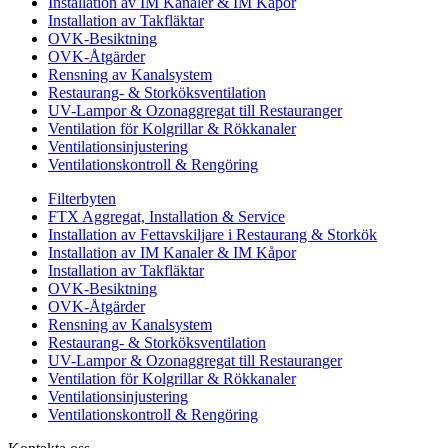
Installation av IM Kanaler & IM Kåpor
Installation av Takfläktar
OVK-Besiktning
OVK-Åtgärder
Rensning av Kanalsystem
Restaurang- & Storköksventilation
UV-Lampor & Ozonaggregat till Restauranger
Ventilation för Kolgrillar & Rökkanaler
Ventilationsinjustering
Ventilationskontroll & Rengöring
Filterbyten
FTX Aggregat, Installation & Service
Installation av Fettavskiljare i Restaurang & Storkök
Installation av IM Kanaler & IM Kåpor
Installation av Takfläktar
OVK-Besiktning
OVK-Åtgärder
Rensning av Kanalsystem
Restaurang- & Storköksventilation
UV-Lampor & Ozonaggregat till Restauranger
Ventilation för Kolgrillar & Rökkanaler
Ventilationsinjustering
Ventilationskontroll & Rengöring