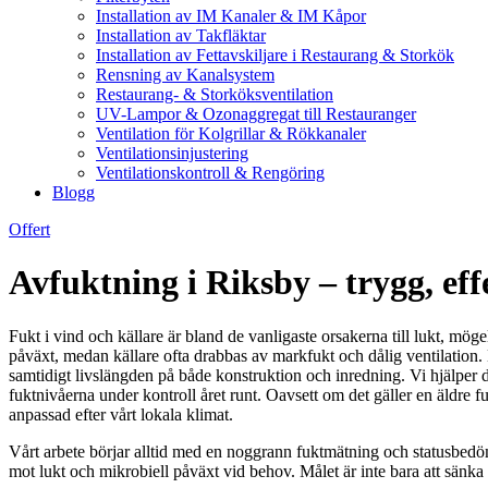
Installation av IM Kanaler & IM Kåpor
Installation av Takfläktar
Installation av Fettavskiljare i Restaurang & Storkök
Rensning av Kanalsystem
Restaurang- & Storköksventilation
UV-Lampor & Ozonaggregat till Restauranger
Ventilation för Kolgrillar & Rökkanaler
Ventilationsinjustering
Ventilationskontroll & Rengöring
Blogg
Offert
Avfuktning i Riksby – trygg, eff
Fukt i vind och källare är bland de vanligaste orsakerna till lukt, 
påväxt, medan källare ofta drabbas av markfukt och dålig ventilation
samtidigt livslängden på både konstruktion och inredning. Vi hjälper dig
fuktnivåerna under kontroll året runt. Oavsett om det gäller en äldre f
anpassad efter vårt lokala klimat.
Vårt arbete börjar alltid med en noggrann fuktmätning och statusbedöm
mot lukt och mikrobiell påväxt vid behov. Målet är inte bara att sänka 