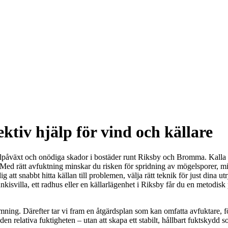
ektiv hjälp för vind och källare
mögelpåväxt och onödiga skador i bostäder runt Riksby och Bromma. Kal
. Med rätt avfuktning minskar du risken för spridning av mögelsporer, m
 att snabbt hitta källan till problemen, välja rätt teknik för just dina 
unkisvilla, ett radhus eller en källarlägenhet i Riksby får du en metodi
ning. Därefter tar vi fram en åtgärdsplan som kan omfatta avfuktare, fö
den relativa fuktigheten – utan att skapa ett stabilt, hållbart fuktskydd