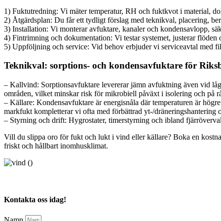
1) Fuktutredning: Vi mäter temperatur, RH och fuktkvot i material, d
2) Åtgärdsplan: Du får ett tydligt förslag med teknikval, placering, b
3) Installation: Vi monterar avfuktare, kanaler och kondensavlopp, säkers
4) Fintrimning och dokumentation: Vi testar systemet, justerar flöden 
5) Uppföljning och service: Vid behov erbjuder vi serviceavtal med fi
Teknikval: sorptions- och kondensavfuktare för Riks
– Kallvind: Sorptionsavfuktare levererar jämn avfuktning även vid låg 
områden, vilket minskar risk för mikrobiell påväxt i isolering och på r
– Källare: Kondensavfuktare är energisnåla där temperaturen är högre. 
markfukt kompletterar vi ofta med förbättrad yt-/dräneringshantering o
– Styrning och drift: Hygrostater, timerstyrning och ibland fjärrövervakn
Vill du slippa oro för fukt och lukt i vind eller källare? Boka en kostna
friskt och hållbart inomhusklimat.
Kontakta oss idag!
Namn