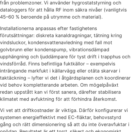
från problemzoner. Vi använder hygrostatstyrning och
dataloggers för att hålla RF inom säkra nivåer (vanligtvis
45–60 % beroende på utrymme och material).
Installationerna anpassas efter fastighetens
förutsättningar: diskreta kanaldragningar, tätning kring
vindsluckor, kondensvattenavledning med fall mot
golvbrunn eller kondenspump, vibrationsdämpad
upphängning och ljuddämpare för tyst drift i trapphus och
vindsförråd. Finns befintliga fuktkällor – exempelvis
inträngande markfukt i källarvägg eller otäta skarvar i
taktäckning – lyfter vi det i åtgärdsplanen och koordinerar
vid behov kompletterande arbeten. Om mögelpåväxt
redan uppstått kan vi först sanera, därefter stabilisera
klimatet med avfuktning för att förhindra återkomst.
Vi vet att driftkostnader är viktiga. Därför konfigurerar vi
systemen energieffektivt med EC-fläktar, behovsstyrd
gång och rätt dimensionering så att du inte överavfuktar i
onödan. Resultatet är ett torrt, säkert och ekonomiskt