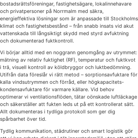
bostadsrättsföreningar, fastighetsägare, lokalinnehavare
och privatpersoner på Norrmalm med säkra,
energieffektiva lösningar som är anpassade till Stockholms
klimat och fastighetsbestånd – från snabb insats vid akut
vattenskada till långsiktigt skydd med styrd avfuktning
och dokumenterad fuktkontroll.
Vi börjar alltid med en noggrann genomgång av utrymmet:
mätning av relativ fuktighet (RF), temperatur och fuktkvot
i trä, visuell kontroll av köldbryggor och luktbedömning.
Utifrån data föreslår vi rätt metod – sorptionsavfuktare för
kalla vindsutrymmen och förråd, eller högkapacitets-
kondensavfuktare för varmare källare. Vid behov
optimerar vi ventilationsflöden, tätar oönskade luftläckage
och säkerställer att fukten leds ut på ett kontrollerat sätt.
Allt dokumenteras i tydliga protokoll som ger dig
spårbarhet över tid.
Tydlig kommunikation, städrutiner och smart logistik gör