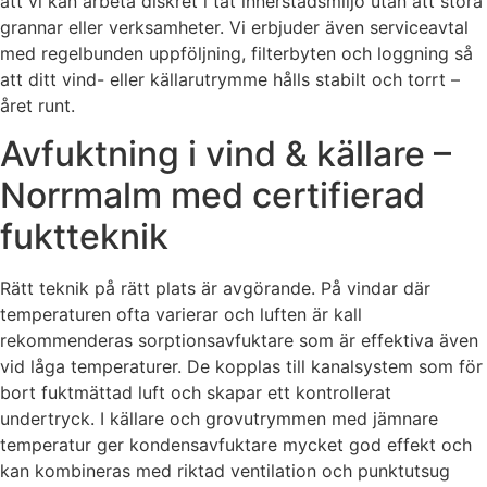
att vi kan arbeta diskret i tät innerstadsmiljö utan att störa
grannar eller verksamheter. Vi erbjuder även serviceavtal
med regelbunden uppföljning, filterbyten och loggning så
att ditt vind- eller källarutrymme hålls stabilt och torrt –
året runt.
Avfuktning i vind & källare –
Norrmalm med certifierad
fuktteknik
Rätt teknik på rätt plats är avgörande. På vindar där
temperaturen ofta varierar och luften är kall
rekommenderas sorptionsavfuktare som är effektiva även
vid låga temperaturer. De kopplas till kanalsystem som för
bort fuktmättad luft och skapar ett kontrollerat
undertryck. I källare och grovutrymmen med jämnare
temperatur ger kondensavfuktare mycket god effekt och
kan kombineras med riktad ventilation och punktutsug