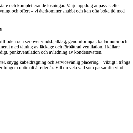
uktare och kompletterande lösningar. Varje uppdrag anpassas efter
givning och offert – vi återkommer snabbt och kan ofta boka tid med
n
uftflöden och ser över vindsbjälklag, genomföringar, källarmurar och
erat med tätning av läckage och förbättrad ventilation. I källare
digt, punktventilation och avledning av kondensvatten.
eter, snygg kabeldragning och servicevänlig placering – viktigt i trånga
r fungera optimalt år efter år. Vill du veta vad som passar din vind