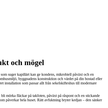
ukt och mögel
 som suger kapillärt kan ge kondens, mikrobiell påväxt och en
inomhusmiljö, byggnadens konstruktion och värdet på din bostad eller
t installation som passar allt från sekelskifteshus till modernare
 bli mörka fläckar på takfoten, påväxt på råspont och en stickande
a som påverkar hela huset. Rätt avfuktning bryter kedjan – den sänker