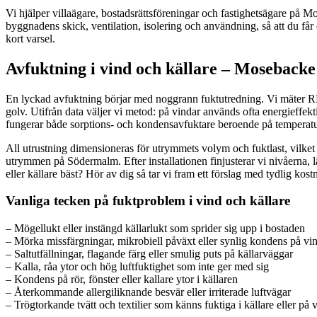
Vi hjälper villaägare, bostadsrättsföreningar och fastighetsägare på 
byggnadens skick, ventilation, isolering och användning, så att du få
kort varsel.
Avfuktning i vind och källare – Mosebacke 
En lyckad avfuktning börjar med noggrann fuktutredning. Vi mäter RF (
golv. Utifrån data väljer vi metod: på vindar används ofta energieffek
fungerar både sorptions- och kondensavfuktare beroende på temperatur
All utrustning dimensioneras för utrymmets volym och fuktlast, vilket g
utrymmen på Södermalm. Efter installationen finjusterar vi nivåerna, lä
eller källare bäst? Hör av dig så tar vi fram ett förslag med tydlig kost
Vanliga tecken på fuktproblem i vind och källare
– Mögellukt eller instängd källarlukt som sprider sig upp i bostaden
– Mörka missfärgningar, mikrobiell påväxt eller synlig kondens på vi
– Saltutfällningar, flagande färg eller smulig puts på källarväggar
– Kalla, råa ytor och hög luftfuktighet som inte ger med sig
– Kondens på rör, fönster eller kallare ytor i källaren
– Återkommande allergiliknande besvär eller irriterade luftvägar
– Trögtorkande tvätt och textilier som känns fuktiga i källare eller på 