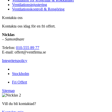
Ventilation för Kolgrillar & Rökkanaler
Ventilationsinjustering
Ventilationskontroll & Rengöring
Kontakta oss
Kontakta oss idag för en fri offert.
Nicklas
–
Samordnare
Telefon:
010-555 89 77
E-mail: offert@ventfirma.se
Integritetspolicy
Vi utför arbeten i hela
Stockholm
Fri Offert
Sitemap
Vill du bli kontaktad?