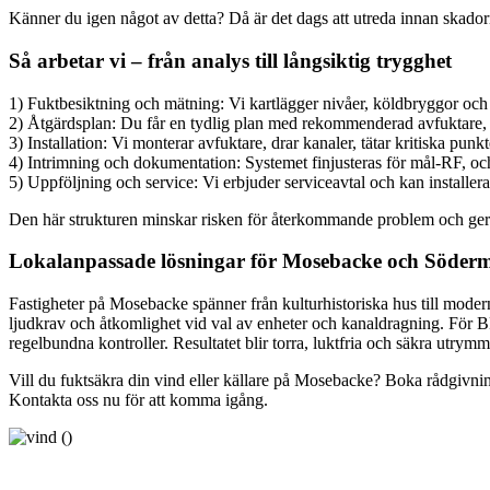
Känner du igen något av detta? Då är det dags att utreda innan skadorn
Så arbetar vi – från analys till långsiktig trygghet
1) Fuktbesiktning och mätning: Vi kartlägger nivåer, köldbryggor och l
2) Åtgärdsplan: Du får en tydlig plan med rekommenderad avfuktare, 
3) Installation: Vi monterar avfuktare, drar kanaler, tätar kritiska pu
4) Intrimning och dokumentation: Systemet finjusteras för mål-RF, och
5) Uppföljning och service: Vi erbjuder serviceavtal och kan installera 
Den här strukturen minskar risken för återkommande problem och ger d
Lokalanpassade lösningar för Mosebacke och Söder
Fastigheter på Mosebacke spänner från kulturhistoriska hus till moder
ljudkrav och åtkomlighet vid val av enheter och kanaldragning. För BRF
regelbundna kontroller. Resultatet blir torra, luktfria och säkra utrym
Vill du fuktsäkra din vind eller källare på Mosebacke? Boka rådgivning oc
Kontakta oss nu för att komma igång.