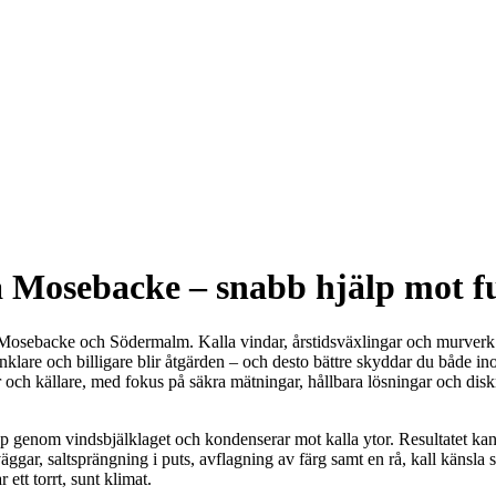
på Mosebacke – snabb hjälp mot f
unt Mosebacke och Södermalm. Kalla vindar, årstidsväxlingar och murverk
enklare och billigare blir åtgärden – och desto bättre skyddar du både 
 och källare, med fokus på säkra mätningar, hållbara lösningar och diskre
p genom vindsbjälklaget och kondenserar mot kalla ytor. Resultatet kan
 väggar, saltsprängning i puts, avflagning av färg samt en rå, kall känsl
 ett torrt, sunt klimat.