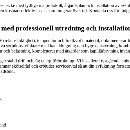
Mosebacke med tydliga mätprotokoll, åtgärdsplan och installation av avf
r en kostnadseffektiv insats som fungerar över tid. Kontakta oss för råd
med professionell utredning och installatio
relativ fuktighet), temperatur och fuktkvot i material, dokumenterar l
tiva sorptionsavfuktare med kanaldragning och hygrostatstyrning, kombin
 och belastning, kompletterat med åtgärder som kapillärbrytning invän
er stabil drift och låg energiförbrukning. Vi installerar tystgående enh
mnar skötselråd och erbjuder serviceavtal så att din avfuktning fortsätte
nadsbild.
nd
vind