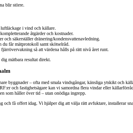
a blir större.
uftläckage i vind och källare.
kompletterande åtgärder och kostnader.
nkter och säkerställer dränering/kondensvattenavledning.
 du får mätprotokoll samt skötselråd.
fjärrövervakning så att värdena hålls på rätt nivå året runt.
ig mätbara resultat direkt.
malm
nare byggnader – ofta med smala vindsgångar, känsliga ytskikt och käll
:er och fastighetsägare kan vi samordna flera vindar eller källarförråd
men som håller över tid – utan onödiga ingrepp.
h få offert idag. Vi hjälper dig att välja rätt avfuktare, installerar snab