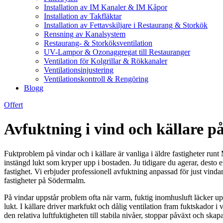
Installation av IM Kanaler & IM Kåpor
Installation av Takfläktar
Installation av Fettavskiljare i Restaurang & Storkök
Rensning av Kanalsystem
Restaurang- & Storköksventilation
UV-Lampor & Ozonaggregat till Restauranger
Ventilation för Kolgrillar & Rökkanaler
Ventilationsinjustering
Ventilationskontroll & Rengöring
Blogg
Offert
Avfuktning i vind och källare 
Fuktproblem på vindar och i källare är vanliga i äldre fastigheter r
instängd lukt som kryper upp i bostaden. Ju tidigare du agerar, desto 
fastighet. Vi erbjuder professionell avfuktning anpassad för just vindar
fastigheter på Södermalm.
På vindar uppstår problem ofta när varm, fuktig inomhusluft läcker up
lukt. I källare driver markfukt och dålig ventilation fram fuktskador i
den relativa luftfuktigheten till stabila nivåer, stoppar påväxt och skapar