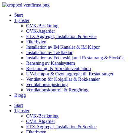
Skip
to
Start
content
Tjänster
OVK-Besiktning
OVK-Åtgärder
FTX Aggregat, Installation & Service
Filterbyten
Installation av IM Kanaler & IM Kåpor
Installation av Takfläktar
Installation av Fettavskiljare i Restaurang & Storkök
Rensning av Kanalsystem
Restaurang- & Storköksventilation
UV-Lampor & Ozonaggregat till Restauranger
Ventilation för Kolgrillar & Rökkanaler
Ventilationsinjustering
Ventilationskontroll & Rengöring
Blogg
Start
Tjänster
OVK-Besiktning
OVK-Åtgärder
FTX Aggregat, Installation & Service
Filterbyten