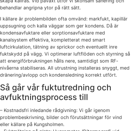
skapa kallras. Vid påväxt utför vi skonsam sanering och
behandlar angripna ytor på rätt sätt.
I källare är problembilden ofta omvänd: markfukt, kapillär
uppsugning och kalla väggar som ger kondens. Då är
kondensavfuktare eller sorptionsavfuktare med
kanalsystem effektiva, kompletterat med smart
luftcirkulation, tätning av sprickor och eventuellt inre
fuktskydd på vägg. Vi optimerar luftflöden och styrning så
att energiförbrukningen hålls nere, samtidigt som RF-
nivåerna stabiliseras. All utrustning installeras snyggt, med
dränering/avlopp och kondensledning korrekt utfört.
Så går vår fuktutredning och
avfuktningsprocess till
– Kostnadsfri inledande rådgivning: Vi går igenom
problembeskrivning, bilder och förutsättningar för vind
eller källare på Kungsholmen.