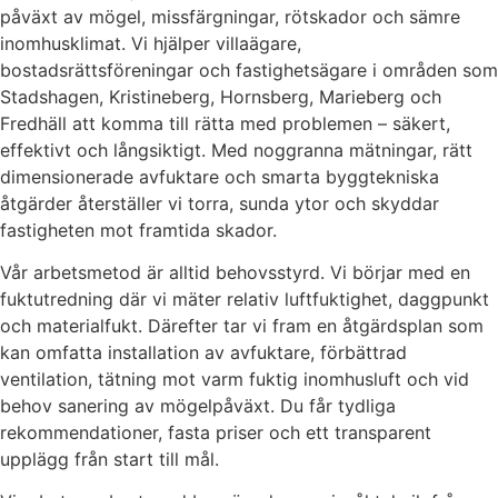
påväxt av mögel, missfärgningar, rötskador och sämre
inomhusklimat. Vi hjälper villaägare,
bostadsrättsföreningar och fastighetsägare i områden som
Stadshagen, Kristineberg, Hornsberg, Marieberg och
Fredhäll att komma till rätta med problemen – säkert,
effektivt och långsiktigt. Med noggranna mätningar, rätt
dimensionerade avfuktare och smarta byggtekniska
åtgärder återställer vi torra, sunda ytor och skyddar
fastigheten mot framtida skador.
Vår arbetsmetod är alltid behovsstyrd. Vi börjar med en
fuktutredning där vi mäter relativ luftfuktighet, daggpunkt
och materialfukt. Därefter tar vi fram en åtgärdsplan som
kan omfatta installation av avfuktare, förbättrad
ventilation, tätning mot varm fuktig inomhusluft och vid
behov sanering av mögelpåväxt. Du får tydliga
rekommendationer, fasta priser och ett transparent
upplägg från start till mål.