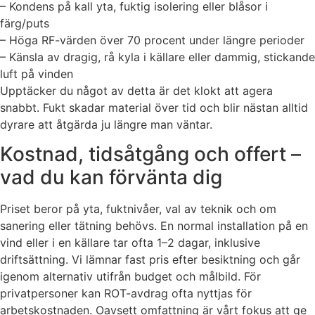
– Kondens på kall yta, fuktig isolering eller blåsor i
färg/puts
– Höga RF-värden över 70 procent under längre perioder
– Känsla av dragig, rå kyla i källare eller dammig, stickande
luft på vinden
Upptäcker du något av detta är det klokt att agera
snabbt. Fukt skadar material över tid och blir nästan alltid
dyrare att åtgärda ju längre man väntar.
Kostnad, tidsåtgång och offert –
vad du kan förvänta dig
Priset beror på yta, fuktnivåer, val av teknik och om
sanering eller tätning behövs. En normal installation på en
vind eller i en källare tar ofta 1–2 dagar, inklusive
driftsättning. Vi lämnar fast pris efter besiktning och går
igenom alternativ utifrån budget och målbild. För
privatpersoner kan ROT-avdrag ofta nyttjas för
arbetskostnaden. Oavsett omfattning är vårt fokus att ge