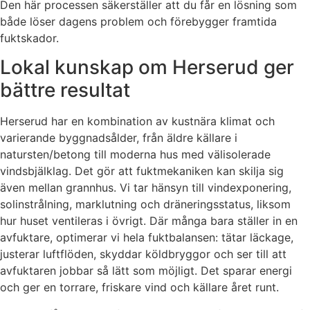
Den här processen säkerställer att du får en lösning som
både löser dagens problem och förebygger framtida
fuktskador.
Lokal kunskap om Herserud ger
bättre resultat
Herserud har en kombination av kustnära klimat och
varierande byggnadsålder, från äldre källare i
natursten/betong till moderna hus med välisolerade
vindsbjälklag. Det gör att fuktmekaniken kan skilja sig
även mellan grannhus. Vi tar hänsyn till vindexponering,
solinstrålning, marklutning och dräneringsstatus, liksom
hur huset ventileras i övrigt. Där många bara ställer in en
avfuktare, optimerar vi hela fuktbalansen: tätar läckage,
justerar luftflöden, skyddar köldbryggor och ser till att
avfuktaren jobbar så lätt som möjligt. Det sparar energi
och ger en torrare, friskare vind och källare året runt.