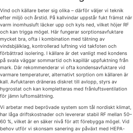
Vind och källare beter sig olika – därför väljer vi teknik
efter miljö och årstid. På kallvindar uppstår fukt främst när
varm inomhusluft läcker upp och kyls ned, vilket höjer RF
och kan trigga mögel. Här fungerar sorptionsavfuktare
mycket bra, ofta i kombination med tätning av
vindsbjälklag, kontrollerad luftning vid takfoten och
förbättrad isolering. I källare är det vanligt med kondens
på svala väggar sommartid och kapillär uppfuktning från
mark. Där rekommenderar vi ofta kondensavfuktare vid
varmare temperaturer, alternativt sorption om källaren är
kall. Avfuktaren dräneras diskret till avlopp, styrs av
hygrostat och kan kompletteras med frånluftsventilation
för jämn luftomsättning.
Vi arbetar med beprövade system som tål nordiskt klimat,
har låga driftskostnader och levererar stabil RF mellan 50–
60 %, vilket är en säker nivå för att förebygga mögel. Vid
behov utför vi skonsam sanering av påväxt med HEPA-