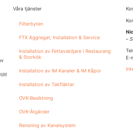
Våra tjänster
Ko
Kon
Filterbyten
Nic
FTX Aggregat, Installation & Service
–
S
Te
Installation av Fettavskiljare i Restaurang
& Storkök
E-m
av
Int
Installation av IM Kanaler & IM Kåpor
ill!
Installation av Takfläktar
OVK-Besiktning
OVK-Åtgärder
Rensning av Kanalsystem