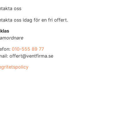
ntakta oss
takta oss idag för en fri offert.
klas
amordnare
lefon:
010-555 89 77
ail: offert@ventfirma.se
egritetspolicy