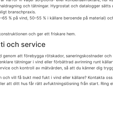
kanaldragning och tätningar. Hygrostat och datalogger sätts 
ligt branschpraxis.
 60–65 % på vind, 50–55 % i källare beroende på material) oc
onstruktionen och ger ett friskare hem.
nti och service
id genom att förebygga rötskador, saneringskostnader och
klare tätningar i vind eller förbättrad avrinning runt källa
vice och kontroll av mätvärden, så att du känner dig tryg
ch vill få bukt med fukt i vind eller källare? Kontakta oss 
r att ditt hus får rätt avfuktningslösning från start. Ring e