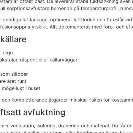
stem är oftast bäst. De levererar stabil fuktsänkning även 
aftfull sorptionsavfuktare beroende på temperaturprofil, rum
tätar onödiga luftläckage, optimerar luftflöden och föreslår
 diffusionsöppna ytskikt. Allt dokumenteras med före- och eft
källare
r regn
akstolar, råspont eller källarväggar
s som släpper
re året runt
e mögellukt i huset
ng och kompletterande åtgärder minskar risken för kostsam
iftsatt avfuktning
er ventilation, isolering, dränering och material. Du får en
rar varför vi väljer sorptions- eller kondensavfuktare, hur