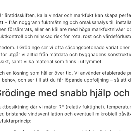
är årstidsskiften, kalla vindar och markfukt kan skapa perf
ätt – från noggrann fuktmätning och orsaksanalys till instal
tionen försämrats, eller en källare med höga markfuktnivåer o
 luktkontroll och minskad risk för röta, rost och värdeförlust
om. I Grödinge ser vi ofta säsongsbetonade variationer i rel
rför utgår vi alltid från mätdata och byggnadens konstrukti
skikt, samt vilka material som finns i utrymmet.
en lösning som håller över tid. Vi använder etablerade prod
hov, och ser till att du får löpande uppföljning – så att du
– Grödinge med snabb hjälp o
ktbesiktning där vi mäter RF (relativ fuktighet), temperatur
er, bristande vindsventilation och eventuell mikrobiell påväx
avfuktarprincip: