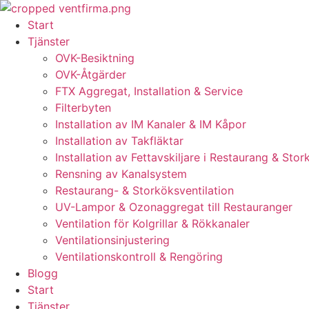
Skip
to
Start
content
Tjänster
OVK-Besiktning
OVK-Åtgärder
FTX Aggregat, Installation & Service
Filterbyten
Installation av IM Kanaler & IM Kåpor
Installation av Takfläktar
Installation av Fettavskiljare i Restaurang & Stor
Rensning av Kanalsystem
Restaurang- & Storköksventilation
UV-Lampor & Ozonaggregat till Restauranger
Ventilation för Kolgrillar & Rökkanaler
Ventilationsinjustering
Ventilationskontroll & Rengöring
Blogg
Start
Tjänster