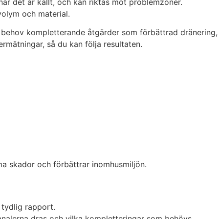
när det är kallt, och kan riktas mot problemzoner.
svolym och material.
 vid behov kompletterande åtgärder som förbättrad dränering,
ermätningar, så du kan följa resultaten.
ma skador och förbättrar inomhusmiljön.
 tydlig rapport.
 kanalerna dras och vilka kompletteringar som behövs.