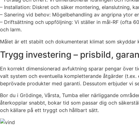
– Installation: Diskret och säker montering, elanslutning, 
– Sanering vid behov: Mögelbehandling av angripna ytor en
– Driftsättning och uppföljning: Vi ställer in mål-RF (ofta
och larm.
Målet är ett stabilt och dokumenterat klimat som skyddar k
Trygg investering – prisbild, gara
En korrekt dimensionerad avfuktning sparar pengar över t
valt system och eventuella kompletterande åtgärder (t.ex. en
beprövade produkter med garanti. Dessutom erbjuder vi ser
Bor du i Grödinge, Vårsta, Tumba eller närliggande områden o
återkopplar snabbt, bokar tid som passar dig och säkerställe
och källare på ett tryggt och hållbart sätt.