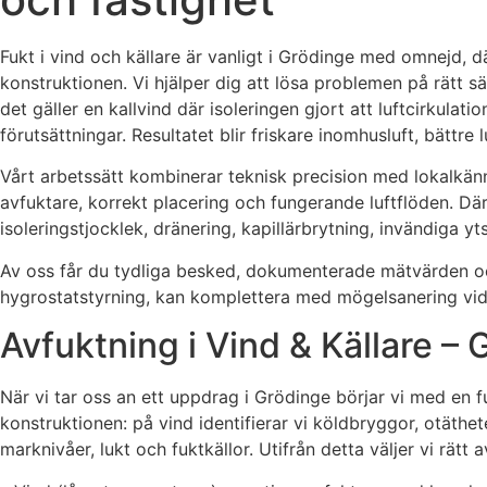
Fukt i vind och källare är vanligt i Grödinge med omnejd, d
konstruktionen. Vi hjälper dig att lösa problemen på rätt s
det gäller en kallvind där isoleringen gjort att luftcirkula
förutsättningar. Resultatet blir friskare inomhusluft, bättre
Vårt arbetssätt kombinerar teknisk precision med lokalkänned
avfuktare, korrekt placering och fungerande luftflöden. Dä
isoleringstjocklek, dränering, kapillärbrytning, invändiga yt
Av oss får du tydliga besked, dokumenterade mätvärden och 
hygrostatstyrning, kan komplettera med mögelsanering vid be
Avfuktning i Vind & Källare 
När vi tar oss an ett uppdrag i Grödinge börjar vi med en fu
konstruktionen: på vind identifierar vi köldbryggor, otäthet
marknivåer, lukt och fuktkällor. Utifrån detta väljer vi rätt 