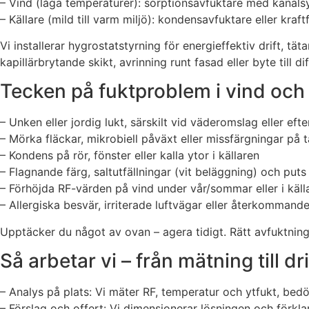
– Vind (låga temperaturer): sorptionsavfuktare med kanalsy
– Källare (mild till varm miljö): kondensavfuktare eller kr
Vi installerar hygrostatstyrning för energieffektiv drift, 
kapillärbrytande skikt, avrinning runt fasad eller byte till
Tecken på fuktproblem i vind och 
– Unken eller jordig lukt, särskilt vid väderomslag eller efte
– Mörka fläckar, mikrobiell påväxt eller missfärgningar på t
– Kondens på rör, fönster eller kalla ytor i källaren
– Flagnande färg, saltutfällningar (vit beläggning) och put
– Förhöjda RF-värden på vind under vår/sommar eller i källa
– Allergiska besvär, irriterade luftvägar eller återkommand
Upptäcker du något av ovan – agera tidigt. Rätt avfuktni
Så arbetar vi – från mätning till dr
– Analys på plats: Vi mäter RF, temperatur och ytfukt, bedöm
– Förslag och offert: Vi dimensionerar lösningen och förkla