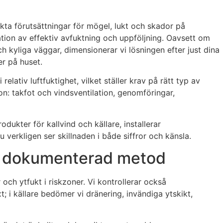
ekta förutsättningar för mögel, lukt och skador på
lation av effektiv avfuktning och uppföljning. Oavsett om
ch kyliga väggar, dimensionerar vi lösningen efter just dina
er på huset.
ativ luftfuktighet, vilket ställer krav på rätt typ av
on: takfot och vindsventilation, genomföringar,
ukter för kallvind och källare, installerar
 verkligen ser skillnaden i både siffror och känsla.
ch dokumenterad metod
 och ytfukt i riskzoner. Vi kontrollerar också
t; i källare bedömer vi dränering, invändiga ytskikt,