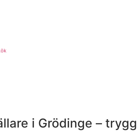
kök
ällare i Grödinge – tryg