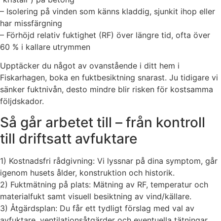
– Isolering på vinden som känns kladdig, sjunkit ihop eller
har missfärgning
– Förhöjd relativ fuktighet (RF) över längre tid, ofta över
60 % i kallare utrymmen
Upptäcker du något av ovanstående i ditt hem i
Fiskarhagen, boka en fuktbesiktning snarast. Ju tidigare vi
sänker fuktnivån, desto mindre blir risken för kostsamma
följdskador.
Så går arbetet till – från kontroll
till driftsatt avfuktare
1) Kostnadsfri rådgivning: Vi lyssnar på dina symptom, går
igenom husets ålder, konstruktion och historik.
2) Fuktmätning på plats: Mätning av RF, temperatur och
materialfukt samt visuell besiktning av vind/källare.
3) Åtgärdsplan: Du får ett tydligt förslag med val av
avfuktare, ventilationsåtgärder och eventuella tätningar.