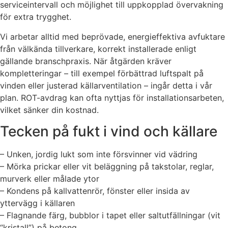
serviceintervall och möjlighet till uppkopplad övervakning
för extra trygghet.
Vi arbetar alltid med beprövade, energieffektiva avfuktare
från välkända tillverkare, korrekt installerade enligt
gällande branschpraxis. När åtgärden kräver
kompletteringar – till exempel förbättrad luftspalt på
vinden eller justerad källarventilation – ingår detta i vår
plan. ROT-avdrag kan ofta nyttjas för installationsarbeten,
vilket sänker din kostnad.
Tecken på fukt i vind och källare
– Unken, jordig lukt som inte försvinner vid vädring
– Mörka prickar eller vit beläggning på takstolar, reglar,
murverk eller målade ytor
– Kondens på kallvattenrör, fönster eller insida av
yttervägg i källaren
– Flagnande färg, bubblor i tapet eller saltutfällningar (vit
“kristall”) på betong