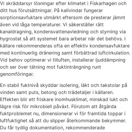
Vi skräddarsyr lösningar efter klimatet i Fiskarhagen och
ditt hus förutsättningar. På kallvindar fungerar
sorptionsavfuktare utmärkt eftersom de presterar jämnt
även vid låga temperaturer. Vi säkerställer rätt
kanaldragning, kondensvattenavledning och styrning via
hygrostat så att systemet bara arbetar när det behövs. I
källare rekommenderas ofta en effektiv kondensavfuktare
med kontinuerlig dränering samt förbättrad luftcirkulation.
Vid behov optimerar vi tilluften, installerar ljuddämpning
och ser över tätning mot fuktinträngning runt
genomföringar.
En stabil fuktnivå skyddar isolering, läkt och takstolar på
vinden samt puts, betong och trädetaljer i källaren.
Effekten blir ett friskare inomhusklimat, minskad lukt och
lägre risk för mikrobiell påväxt. Förutom att åtgärda
fuktproblemet nu, dimensionerar vi för framtida toppar i
luftfuktighet så att du slipper återkommande bekymmer.
Du får tydlig dokumentation, rekommenderade