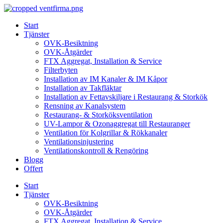
Skip
to
Start
content
Tjänster
OVK-Besiktning
OVK-Åtgärder
FTX Aggregat, Installation & Service
Filterbyten
Installation av IM Kanaler & IM Kåpor
Installation av Takfläktar
Installation av Fettavskiljare i Restaurang & Storkök
Rensning av Kanalsystem
Restaurang- & Storköksventilation
UV-Lampor & Ozonaggregat till Restauranger
Ventilation för Kolgrillar & Rökkanaler
Ventilationsinjustering
Ventilationskontroll & Rengöring
Blogg
Offert
Start
Tjänster
OVK-Besiktning
OVK-Åtgärder
FTX Aggregat, Installation & Service