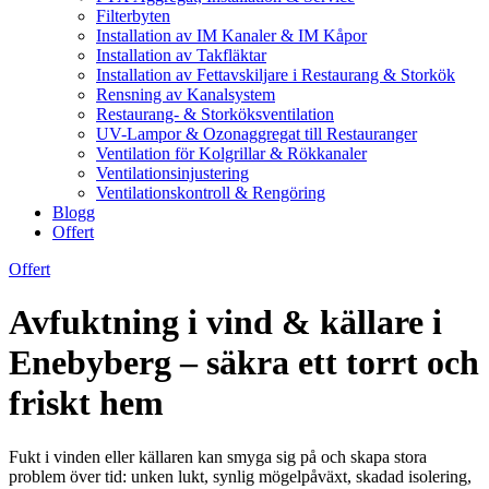
Filterbyten
Installation av IM Kanaler & IM Kåpor
Installation av Takfläktar
Installation av Fettavskiljare i Restaurang & Storkök
Rensning av Kanalsystem
Restaurang- & Storköksventilation
UV-Lampor & Ozonaggregat till Restauranger
Ventilation för Kolgrillar & Rökkanaler
Ventilationsinjustering
Ventilationskontroll & Rengöring
Blogg
Offert
Offert
Avfuktning i vind & källare i
Enebyberg – säkra ett torrt och
friskt hem
Fukt i vinden eller källaren kan smyga sig på och skapa stora
problem över tid: unken lukt, synlig mögelpåväxt, skadad isolering,