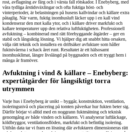
rost, avflagning av färg och i värsta fall rötskador. I Enebyberg, med
våra tydliga årstidsväxlingar och ofta fuktiga höst- och
vinterperioder, är belastningen på husens kallvindar och källare extra
påtaglig. När varm, fuktig inomhusluft läcker upp i en kall vind
kondenserar den mot kalla ytor, och i källare driver markfukt och
kallare temperaturer upp den relativa luftfuktigheten. Professionell
avfuktning – kombinerad med rätt förebyggande åtgärder – ger en
stabil och långsiktig lösning. Vi hjälper dig att snabbt hitta orsaken,
välja rätt teknik och installera en driftsäker avfuktare som håller
fuktnivåerna i schack året runt. Resultatet är ett hälsosamt
inomhusklimat, längre livslängd på byggnaden och ett tryggt hem i
många år framöver.
Avfuktning i vind & källare – Enebyberg:
expertåtgärder för långsiktigt torra
utrymmen
Varje hus i Enebyberg är unikt – byggår, konstruktion, ventilation,
isoleringsnivå och placering på tomten påverkar hur fukten beter sig.
Därför börjar vi alltid med en noggrann fuktmätning och teknisk
genomgång av både vinden och källaren. Vi analyserar luftläckage,
köldbryggor, ventilationsflöden, markfukt och befintlig isolering.
Utifrån data tar vi fram en lösning där avfuktaren dimensioneras rätt