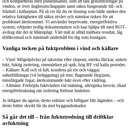
och kompletteras med punktinsatser, som att täta genomföringar på
vinden, se över ångbroms/ångspärr samt säkra fungerande till- och
frånluft i källarplan. På så vis får du en lösning som både sänker den
relativa fuktigheten till säkra nivåer och minskar risken för att
problemet återkommer. Vi använder beprövade, energieffektiva
system, erbjuder tydlig dokumentation och kan hjälpa till med ROT-
avdrag där det är tillämpligt. Vårt mål är alltid mätbara resultat, låg
driftkostnad och minimalt underhåll för dig som husägare.
Vanliga tecken på fuktproblem i vind och källare
– Vind: Mögelpåväxt på takstolar eller råspont, mörka fläckar, unken
lukt, fuktig isolering, rinnmärken på spik, hög RF vid kalla perioder.
– Källare: Kall och rå luft, kondens på rör och väggar,
saltutfällningar (vit beläggning) på mur, flagnande färg/puts,
missfärgade fogar, återkommande lukt även efter vädring.
– Allmänt: Förhöjda fuktvärden vid mätning, allergiska besvär, ökad
energiförbrukning när isolering förlorat funktion.
Ju tidigare du agerar, desto enklare och billigare blir åtgärden – och
desto bättre skydd får du mot byggnadsskador.
Så går det till – från fuktutredning till driftklar
avfuktning