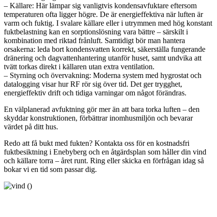
– Källare: Här lämpar sig vanligtvis kondensavfuktare eftersom
temperaturen ofta ligger högre. De är energieffektiva när luften är
varm och fuktig. I svalare källare eller i utrymmen med hög konstant
fuktbelastning kan en sorptionslösning vara bättre – särskilt i
kombination med riktad frånluft. Samtidigt bör man hantera
orsakerna: leda bort kondensvatten korrekt, säkerställa fungerande
dränering och dagvattenhantering utanför huset, samt undvika att
tvätt torkas direkt i källaren utan extra ventilation.
– Styrning och övervakning: Moderna system med hygrostat och
datalogging visar hur RF rör sig över tid. Det ger trygghet,
energieffektiv drift och tidiga varningar om något förändras.
En välplanerad avfuktning gör mer än att bara torka luften – den
skyddar konstruktionen, förbättrar inomhusmiljön och bevarar
värdet på ditt hus.
Redo att få bukt med fukten? Kontakta oss för en kostnadsfri
fuktbesiktning i Enebyberg och en åtgärdsplan som håller din vind
och källare torra – året runt. Ring eller skicka en förfrågan idag så
bokar vi en tid som passar dig.