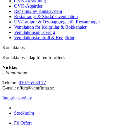
OVK-Besiktning
OVK-Åtgärder
Rensning av Kanalsystem
Restaurang- & Storköksventilation
UV-Lampor & Ozonaggregat till Restauranger
Ventilation för Kolgrillar & Rökkanaler
Ventilationsinjustering
Ventilationskontroll & Rengöring
Kontakta oss
Kontakta oss idag för en fri offert.
Nicklas
–
Samordnare
Telefon:
010-555 89 77
E-mail: offert@ventfirma.se
Integritetspolicy
Vi utför arbeten i hela
Stockholm
Fri Offert