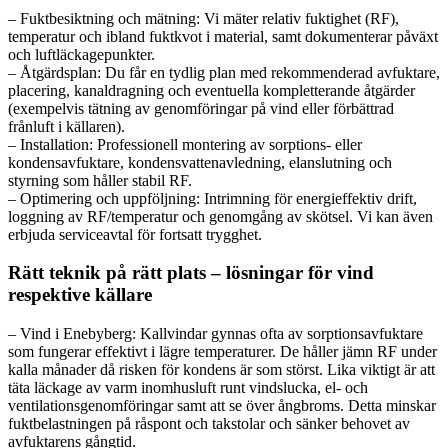
– Fuktbesiktning och mätning: Vi mäter relativ fuktighet (RF),
temperatur och ibland fuktkvot i material, samt dokumenterar påväxt
och luftläckagepunkter.
– Åtgärdsplan: Du får en tydlig plan med rekommenderad avfuktare,
placering, kanaldragning och eventuella kompletterande åtgärder
(exempelvis tätning av genomföringar på vind eller förbättrad
frånluft i källaren).
– Installation: Professionell montering av sorptions- eller
kondensavfuktare, kondensvattenavledning, elanslutning och
styrning som håller stabil RF.
– Optimering och uppföljning: Intrimning för energieffektiv drift,
loggning av RF/temperatur och genomgång av skötsel. Vi kan även
erbjuda serviceavtal för fortsatt trygghet.
Rätt teknik på rätt plats – lösningar för vind
respektive källare
– Vind i Enebyberg: Kallvindar gynnas ofta av sorptionsavfuktare
som fungerar effektivt i lägre temperaturer. De håller jämn RF under
kalla månader då risken för kondens är som störst. Lika viktigt är att
täta läckage av varm inomhusluft runt vindslucka, el- och
ventilationsgenomföringar samt att se över ångbroms. Detta minskar
fuktbelastningen på råspont och takstolar och sänker behovet av
avfuktarens gångtid.