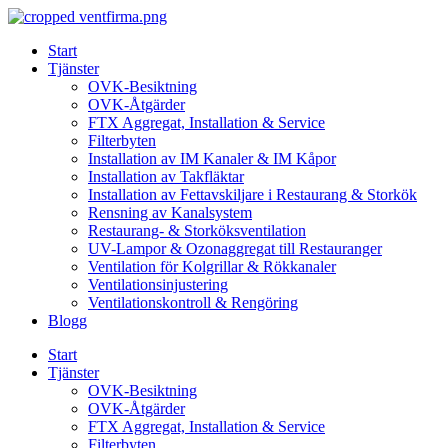
Skip
to
Start
content
Tjänster
OVK-Besiktning
OVK-Åtgärder
FTX Aggregat, Installation & Service
Filterbyten
Installation av IM Kanaler & IM Kåpor
Installation av Takfläktar
Installation av Fettavskiljare i Restaurang & Storkök
Rensning av Kanalsystem
Restaurang- & Storköksventilation
UV-Lampor & Ozonaggregat till Restauranger
Ventilation för Kolgrillar & Rökkanaler
Ventilationsinjustering
Ventilationskontroll & Rengöring
Blogg
Start
Tjänster
OVK-Besiktning
OVK-Åtgärder
FTX Aggregat, Installation & Service
Filterbyten