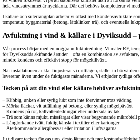
På vinden fokuserar vi på att stabilisera klimatet utan att försämra ven
hela vindsutrymmet är nycklarna. Där det behövs kompletterar vi med ån
I källare och suterrängplan arbetar vi oftast med kondensavfuktare som k
temperatur, byggmaterial (betong, lättklinker, trä), och eventuella luktp
Avfuktning i vind & källare i Dyviksudd – 
Vår process börjar med en noggrann fuktutredning. Vi mäter RF, tempe
för Dyviksudds skiftande årstider – ofta en kombination av avfuktare, f
mindre kondens och effektivt stopp för mögeltillväxt.
När installationen är klar finjusterar vi driftlägen, ställer in börvär
levererar, även under de fuktigaste månaderna. Vi erbjuder tydliga offe
Tecken på att din vind eller källare behöver avfuktni
– Klibbig, unken eller syrlig lukt som inte försvinner trots vädring
– Mörka fläckar, vit utfällning på betong, eller synlig mögelpåväxt
– Kondens på rör, kallvattenledningar eller undersida av tak
– Trä som känns mjukt, missfärgat eller visar begynnande mikrobiell 
– Långtorkande tvätt, fuktig känsla i textilier eller kartonger
– Återkommande allergibesvär eller irritation i luftvägarna
Ju tidigare tecken fångas upp, desto lättare och mer kostnadseffektivt 