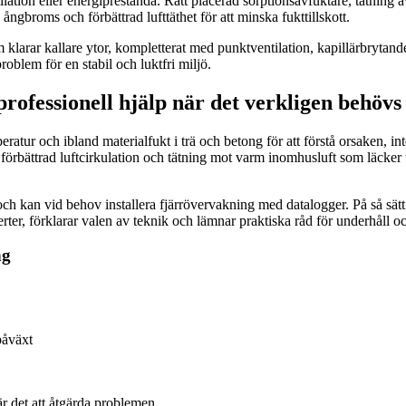
tilation eller energiprestanda. Rätt placerad sorptionsavfuktare, tätning 
gbroms och förbättrad lufttäthet för att minska fukttillskott.
larar kallare ytor, kompletterat med punktventilation, kapillärbrytande m
roblem för en stabil och luktfri miljö.
professionell hjälp när det verkligen behövs
ratur och ibland materialfukt i trä och betong för att förstå orsaken,
örbättrad luftcirkulation och tätning mot varm inomhusluft som läcker upp
den och kan vid behov installera fjärrövervakning med datalogger. På så s
rter, förklarar valen av teknik och lämnar praktiska råd för underhåll oc
ng
påväxt
är det att åtgärda problemen.