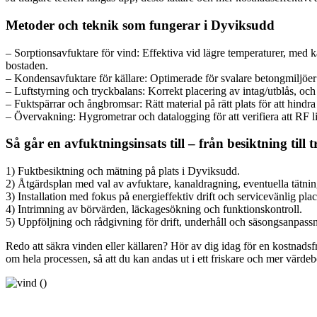
Metoder och teknik som fungerar i Dyviksudd
– Sorptionsavfuktare för vind: Effektiva vid lägre temperaturer, med ka
bostaden.
– Kondensavfuktare för källare: Optimerade för svalare betongmiljöer
– Luftstyrning och tryckbalans: Korrekt placering av intag/utblås, och
– Fuktspärrar och ångbromsar: Rätt material på rätt plats för att hindra v
– Övervakning: Hygrometrar och datalogging för att verifiera att RF li
Så går en avfuktningsinsats till – från besiktning till t
1) Fuktbesiktning och mätning på plats i Dyviksudd.
2) Åtgärdsplan med val av avfuktare, kanaldragning, eventuella tätning
3) Installation med fokus på energieffektiv drift och servicevänlig plac
4) Intrimning av börvärden, läckagesökning och funktionskontroll.
5) Uppföljning och rådgivning för drift, underhåll och säsongsanpass
Redo att säkra vinden eller källaren? Hör av dig idag för en kostnadsf
om hela processen, så att du kan andas ut i ett friskare och mer värde