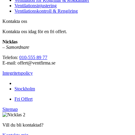
Ventilation för Kolgrillar & Rökkanaler
Ventilationsinjustering
Ventilationskontroll & Rengöring
Kontakta oss
Kontakta oss idag för en fri offert.
Nicklas
–
Samordnare
Telefon:
010-555 89 77
E-mail: offert@ventfirma.se
Integritetspolicy
Vi utför arbeten i hela
Stockholm
Fri Offert
Sitemap
Vill du bli kontaktad?