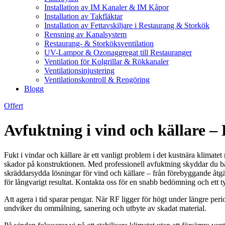
Installation av IM Kanaler & IM Kåpor
Installation av Takfläktar
Installation av Fettavskiljare i Restaurang & Storkök
Rensning av Kanalsystem
Restaurang- & Storköksventilation
UV-Lampor & Ozonaggregat till Restauranger
Ventilation för Kolgrillar & Rökkanaler
Ventilationsinjustering
Ventilationskontroll & Rengöring
Blogg
Offert
Avfuktning i vind och källare – 
Fukt i vindar och källare är ett vanligt problem i det kustnära klimat
skador på konstruktionen. Med professionell avfuktning skyddar du b
skräddarsydda lösningar för vind och källare – från förebyggande åtgär
för långvarigt resultat. Kontakta oss för en snabb bedömning och ett ty
Att agera i tid sparar pengar. När RF ligger för högt under längre per
undviker du ommålning, sanering och utbyte av skadat material.