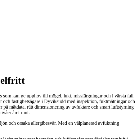
lfritt
 som kan ge upphov till mögel, lukt, missfärgningar och i värsta fall
r och fastighetsägare i Dyviksudd med inspektion, fuktmätningar och
er på mätdata, rätt dimensionering av avfuktare och smart luftstyrning
ivåer året runt.
miljön och orsaka allergibesvär. Med en välplanerad avfuktning