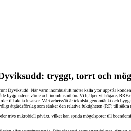
Dyviksudd: tryggt, torrt och möge
et runt Dyviksudd. När varm inomhusluft möter kalla ytor uppstår kondens
åde byggnadens värde och inomhusmiljön. Vi hjälper villaägare, BRF:e
der till akuta insatser. Vårt arbetssätt är tekniskt genomtänkt och bygg
dligt åtgärdsförslag som sänker den relativa fuktigheten (RF) till säkra n
ioder trivs mikrobiell påväxt, vilket kan sprida mögelsporer till boende