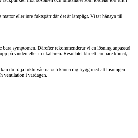
av läckpunkter mot bostaden och luftkanaler som fördelar torr luft i
attor eller inre fuktspärr där det är lämpligt. Vi tar hänsyn till
 inte bara symptomen. Därefter rekommenderar vi en lösning anpassad
 på vinden eller in i källaren. Resultatet blir ett jämnare klimat,
ätt kan du följa fuktnivåerna och känna dig trygg med att lösningen
h ventilation i vardagen.