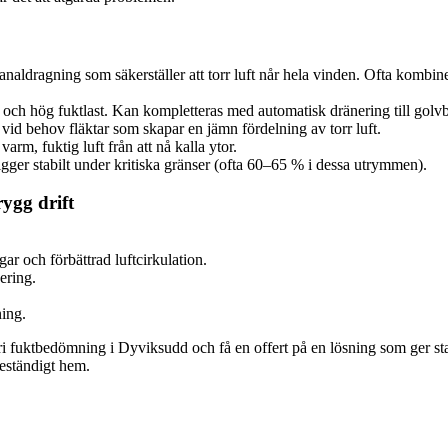
naldragning som säkerställer att torr luft når hela vinden. Ofta kombiner
 och hög fuktlast. Kan kompletteras med automatisk dränering till golv
 vid behov fläktar som skapar en jämn fördelning av torr luft.
arm, fuktig luft från att nå kalla ytor.
gger stabilt under kritiska gränser (ofta 60–65 % i dessa utrymmen).
rygg drift
ar och förbättrad luftcirkulation.
ering.
ning.
ri fuktbedömning i Dyviksudd och få en offert på en lösning som ger sta
beständigt hem.