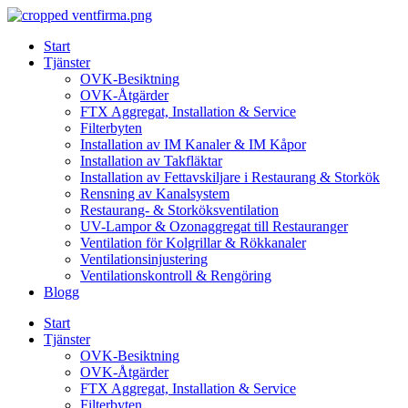
Skip
to
Start
content
Tjänster
OVK-Besiktning
OVK-Åtgärder
FTX Aggregat, Installation & Service
Filterbyten
Installation av IM Kanaler & IM Kåpor
Installation av Takfläktar
Installation av Fettavskiljare i Restaurang & Storkök
Rensning av Kanalsystem
Restaurang- & Storköksventilation
UV-Lampor & Ozonaggregat till Restauranger
Ventilation för Kolgrillar & Rökkanaler
Ventilationsinjustering
Ventilationskontroll & Rengöring
Blogg
Start
Tjänster
OVK-Besiktning
OVK-Åtgärder
FTX Aggregat, Installation & Service
Filterbyten