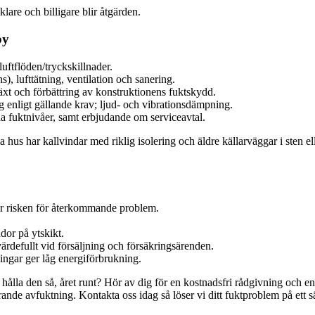
lare och billigare blir åtgärden.
by
uftflöden/tryckskillnader.
, lufttätning, ventilation och sanering.
xt och förbättring av konstruktionens fuktskydd.
g enligt gällande krav; ljud- och vibrationsdämpning.
a fuktnivåer, samt erbjudande om serviceavtal.
hus har kallvindar med riklig isolering och äldre källarväggar i sten el
r risken för återkommande problem.
.
dor på ytskikt.
ärdefullt vid försäljning och försäkringsärenden.
ingar ger låg energiförbrukning.
 hålla den så, året runt? Hör av dig för en kostnadsfri rådgivning och en 
rande avfuktning. Kontakta oss idag så löser vi ditt fuktproblem på ett sä