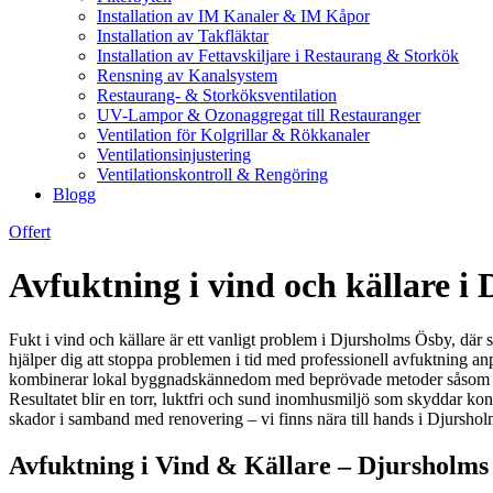
Installation av IM Kanaler & IM Kåpor
Installation av Takfläktar
Installation av Fettavskiljare i Restaurang & Storkök
Rensning av Kanalsystem
Restaurang- & Storköksventilation
UV-Lampor & Ozonaggregat till Restauranger
Ventilation för Kolgrillar & Rökkanaler
Ventilationsinjustering
Ventilationskontroll & Rengöring
Blogg
Offert
Avfuktning i vind och källare i 
Fukt i vind och källare är ett vanligt problem i Djursholms Ösby, där
hjälper dig att stoppa problemen i tid med professionell avfuktning anp
kombinerar lokal byggnadskännedom med beprövade metoder såsom sorpti
Resultatet blir en torr, luktfri och sund inomhusmiljö som skyddar k
skador i samband med renovering – vi finns nära till hands i Djurshol
Avfuktning i Vind & Källare – Djursholms 