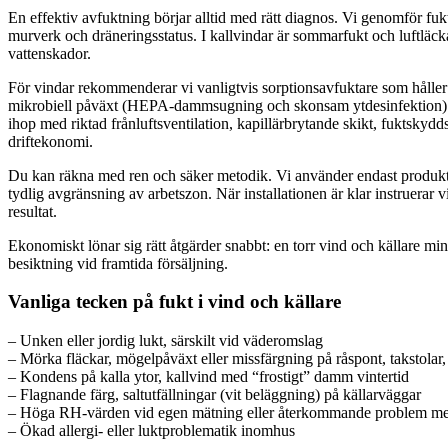
En effektiv avfuktning börjar alltid med rätt diagnos. Vi genomför fukt
murverk och dräneringsstatus. I kallvindar är sommarfukt och luftläckag
vattenskador.
För vindar rekommenderar vi vanligtvis sorptionsavfuktare som håller l
mikrobiell påväxt (HEPA-dammsugning och skonsam ytdesinfektion) få
ihop med riktad frånluftsventilation, kapillärbrytande skikt, fuktsky
driftekonomi.
Du kan räkna med ren och säker metodik. Vi använder endast produkter 
tydlig avgränsning av arbetszon. När installationen är klar instruerar v
resultat.
Ekonomiskt lönar sig rätt åtgärder snabbt: en torr vind och källare 
besiktning vid framtida försäljning.
Vanliga tecken på fukt i vind och källare
– Unken eller jordig lukt, särskilt vid väderomslag
– Mörka fläckar, mögelpåväxt eller missfärgning på råspont, takstolar
– Kondens på kalla ytor, kallvind med “frostigt” damm vintertid
– Flagnande färg, saltutfällningar (vit beläggning) på källarväggar
– Höga RH-värden vid egen mätning eller återkommande problem med 
– Ökad allergi- eller luktproblematik inomhus