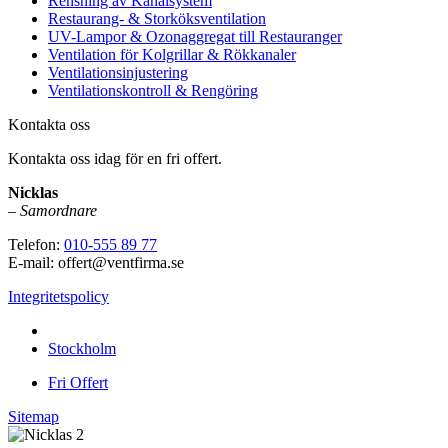
Rensning av Kanalsystem
Restaurang- & Storköksventilation
UV-Lampor & Ozonaggregat till Restauranger
Ventilation för Kolgrillar & Rökkanaler
Ventilationsinjustering
Ventilationskontroll & Rengöring
Kontakta oss
Kontakta oss idag för en fri offert.
Nicklas
–
Samordnare
Telefon:
010-555 89 77
E-mail: offert@ventfirma.se
Integritetspolicy
Vi utför arbeten i hela
Stockholm
Fri Offert
Sitemap