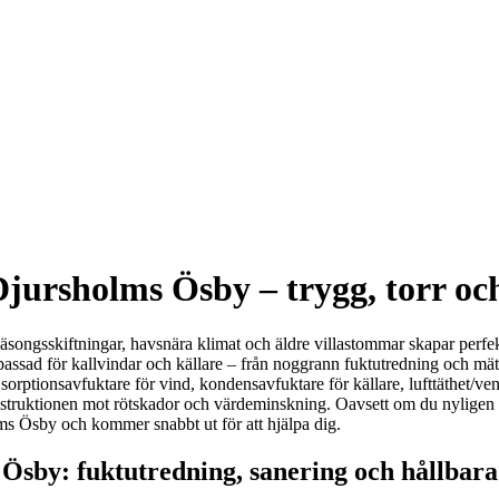
Djursholms Ösby – trygg, torr och
 säsongsskiftningar, havsnära klimat och äldre villastommar skapar perf
assad för kallvindar och källare – från noggrann fuktutredning och mätni
onsavfuktare för vind, kondensavfuktare för källare, lufttäthet/venti
onstruktionen mot rötskador och värde­minskning. Oavsett om du nyligen
ms Ösby och kommer snabbt ut för att hjälpa dig.
Ösby: fuktutredning, sanering och hållbara 