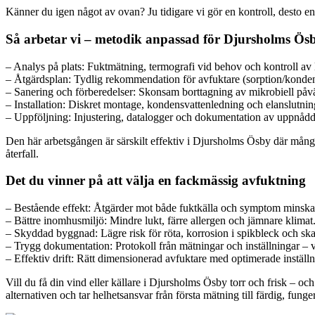
Känner du igen något av ovan? Ju tidigare vi gör en kontroll, desto enk
Så arbetar vi – metodik anpassad för Djursholms Ös
– Analys på plats: Fuktmätning, termografi vid behov och kontroll av l
– Åtgärdsplan: Tydlig rekommendation för avfuktare (sorption/kondens)
– Sanering och förberedelser: Skonsam borttagning av mikrobiell påvä
– Installation: Diskret montage, kondensvattenledning och elanslutnin
– Uppföljning: Injustering, datalogger och dokumentation av uppnådd
Den här arbetsgången är särskilt effektiv i Djursholms Ösby där många 
återfall.
Det du vinner på att välja en fackmässig avfuktning
– Bestående effekt: Åtgärder mot både fuktkälla och symptom minska
– Bättre inomhusmiljö: Mindre lukt, färre allergen och jämnare klimat
– Skyddad byggnad: Lägre risk för röta, korrosion i spikbleck och ska
– Trygg dokumentation: Protokoll från mätningar och inställningar – v
– Effektiv drift: Rätt dimensionerad avfuktare med optimerade inställn
Vill du få din vind eller källare i Djursholms Ösby torr och frisk – och
alternativen och tar helhetsansvar från första mätning till färdig, funge