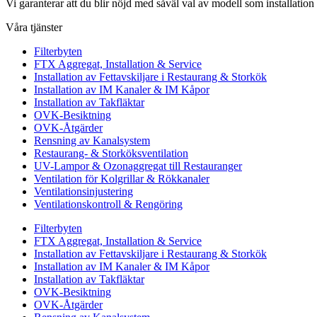
Vi garanterar att du blir nöjd med såväl val av modell som installation 
Våra tjänster
Filterbyten
FTX Aggregat, Installation & Service
Installation av Fettavskiljare i Restaurang & Storkök
Installation av IM Kanaler & IM Kåpor
Installation av Takfläktar
OVK-Besiktning
OVK-Åtgärder
Rensning av Kanalsystem
Restaurang- & Storköksventilation
UV-Lampor & Ozonaggregat till Restauranger
Ventilation för Kolgrillar & Rökkanaler
Ventilationsinjustering
Ventilationskontroll & Rengöring
Filterbyten
FTX Aggregat, Installation & Service
Installation av Fettavskiljare i Restaurang & Storkök
Installation av IM Kanaler & IM Kåpor
Installation av Takfläktar
OVK-Besiktning
OVK-Åtgärder