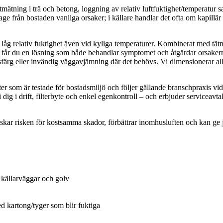
mätning i trä och betong, loggning av relativ luftfuktighet/temperatur s
e från bostaden vanliga orsaker; i källare handlar det ofta om kapillär up
åg relativ fuktighet även vid kyliga temperaturer. Kombinerat med tätnin
r du en lösning som både behandlar symptomet och åtgärdar orsakerna. 
ddsfärg eller invändig väggavjämning där det behövs. Vi dimensionerar al
som är testade för bostadsmiljö och följer gällande branschpraxis vid 
i dig i drift, filterbyte och enkel egenkontroll – och erbjuder serviceav
minskar risken för kostsamma skador, förbättrar inomhusluften och kan g
, källarväggar och golv
kartong/tyger som blir fuktiga