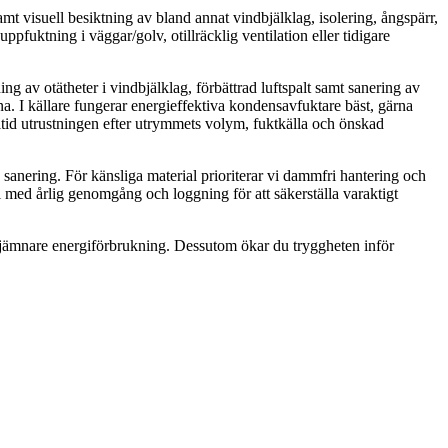
amt visuell besiktning av bland annat vindbjälklag, isolering, ångspärr,
pfuktning i väggar/golv, otillräcklig ventilation eller tidigare
g av otätheter i vindbjälklag, förbättrad luftspalt samt sanering av
I källare fungerar energieffektiva kondensavfuktare bäst, gärna
ltid utrustningen efter utrymmets volym, fuktkälla och önskad
sanering. För känsliga material prioriterar vi dammfri hantering och
tal med årlig genomgång och loggning för att säkerställa varaktigt
e jämnare energiförbrukning. Dessutom ökar du tryggheten inför