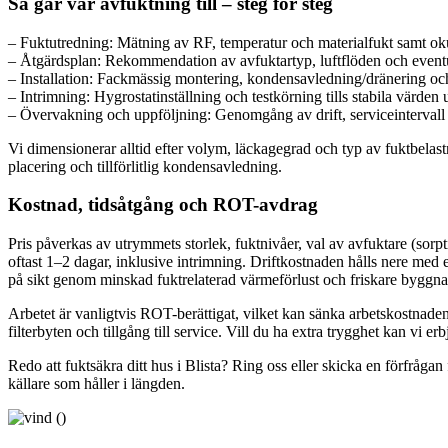
Så går vår avfuktning till – steg för steg
– Fuktutredning: Mätning av RF, temperatur och materialfukt samt oku
– Åtgärdsplan: Rekommendation av avfuktartyp, luftflöden och eventu
– Installation: Fackmässig montering, kondensavledning/dränering och
– Intrimning: Hygrostatinställning och testkörning tills stabila värden
– Övervakning och uppföljning: Genomgång av drift, serviceintervall
Vi dimensionerar alltid efter volym, läckagegrad och typ av fuktbelastning
placering och tillförlitlig kondensavledning.
Kostnad, tidsåtgång och ROT-avdrag
Pris påverkas av utrymmets storlek, fuktnivåer, val av avfuktare (sorp
oftast 1–2 dagar, inklusive intrimning. Driftkostnaden hålls nere med 
på sikt genom minskad fuktrelaterad värmeförlust och friskare byggna
Arbetet är vanligtvis ROT-berättigat, vilket kan sänka arbetskostnaden
filterbyten och tillgång till service. Vill du ha extra trygghet kan vi erb
Redo att fuktsäkra ditt hus i Blista? Ring oss eller skicka en förfrågan 
källare som håller i längden.