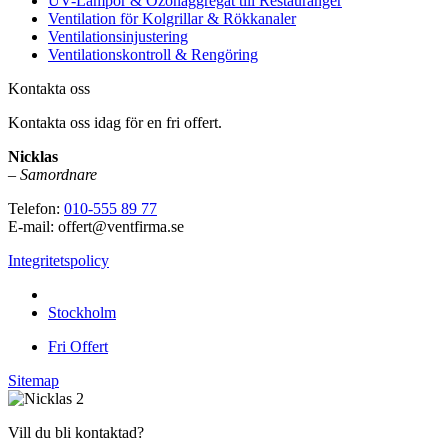
UV-Lampor & Ozonaggregat till Restauranger
Ventilation för Kolgrillar & Rökkanaler
Ventilationsinjustering
Ventilationskontroll & Rengöring
Kontakta oss
Kontakta oss idag för en fri offert.
Nicklas
–
Samordnare
Telefon:
010-555 89 77
E-mail: offert@ventfirma.se
Integritetspolicy
Vi utför arbeten i hela
Stockholm
Fri Offert
Sitemap
Vill du bli kontaktad?