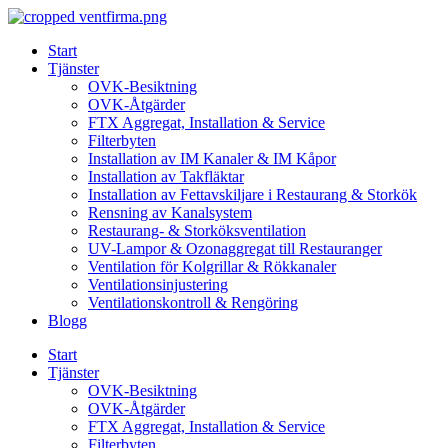
Skip
to
Start
content
Tjänster
OVK-Besiktning
OVK-Åtgärder
FTX Aggregat, Installation & Service
Filterbyten
Installation av IM Kanaler & IM Kåpor
Installation av Takfläktar
Installation av Fettavskiljare i Restaurang & Storkök
Rensning av Kanalsystem
Restaurang- & Storköksventilation
UV-Lampor & Ozonaggregat till Restauranger
Ventilation för Kolgrillar & Rökkanaler
Ventilationsinjustering
Ventilationskontroll & Rengöring
Blogg
Start
Tjänster
OVK-Besiktning
OVK-Åtgärder
FTX Aggregat, Installation & Service
Filterbyten