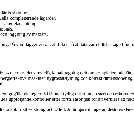
lär besiktning.
ella kompletterande åtgärder.
 säker elanslutning.
 uppnås.
 och loggning av mätdata.
. På vind lägger vi särskilt fokus på att täta varmluftsläckage från bostad
tions- eller kondensmodell), kanaldragning och om kompletterande tätning
energieffektiva maskiner, hygrostatstyrning och korrekt dimensionering 
d.
 enligt gällande regler. Vi lämnar tydlig offert innan start och rekomme
juda uppföljande kontroller efter första säsongen för att verifiera att fukt
för snabb fuktbesiktning och offert. Ju tidigare du agerar, desto enklare –