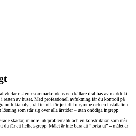
gt
att kallvindar riskerar sommarkondens och källare drabbas av markfukt
i resten av huset. Med professionell avfuktning får du kontroll på
ann fuktanalys, rätt teknik för just ditt utrymme och en installation
n lösning som står sig över alla årstider – utan onödiga ingrepp.
terade skador, mindre luktproblematik och en konstruktion som mår
du får ett helhetsgrepp. Målet är inte bara att ”torka ut” – målet är