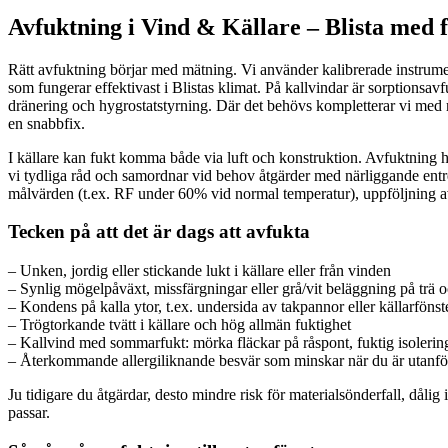
Avfuktning i Vind & Källare – Blista med 
Rätt avfuktning börjar med mätning. Vi använder kalibrerade instrumen
som fungerar effektivast i Blistas klimat. På kallvindar är sorptionsa
dränering och hygrostatstyrning. Där det behövs kompletterar vi med rik
en snabbfix.
I källare kan fukt komma både via luft och konstruktion. Avfuktning ha
vi tydliga råd och samordnar vid behov åtgärder med närliggande entre
målvärden (t.ex. RF under 60% vid normal temperatur), uppföljning av mä
Tecken på att det är dags att avfukta
– Unken, jordig eller stickande lukt i källare eller från vinden
– Synlig mögelpåväxt, missfärgningar eller grå/vit beläggning på trä
– Kondens på kalla ytor, t.ex. undersida av takpannor eller källarfönst
– Trögtorkande tvätt i källare och hög allmän fuktighet
– Kallvind med sommarfukt: mörka fläckar på råspont, fuktig isolerin
– Återkommande allergiliknande besvär som minskar när du är utanfö
Ju tidigare du åtgärdar, desto mindre risk för materialsönderfall, dål
passar.