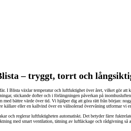
lista – tryggt, torrt och långsikti
ffär. I Blista växlar temperatur och luftfuktighet över året, vilket gör 
ningar, stickande dofter och i förlängningen påverkan på inomhusluften 
med bättre värde över tid. Vi hjälper dig att göra rätt från början: noggr
re källare eller en kallvind över en välisolerad övervåning utformar vi e
 och reglerar luftfuktigheten automatiskt. Det betyder färre fuktrela
tning med smart ventilation, tätning av luftläckage och rådgivning så att 