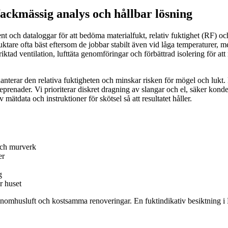
fackmässig analys och hållbar lösning
t och dataloggar för att bedöma materialfukt, relativ fuktighet (RF) o
vfuktare ofta bäst eftersom de jobbar stabilt även vid låga temperaturer,
tad ventilation, lufttäta genomföringar och förbättrad isolering för att 
nterar den relativa fuktigheten och minskar risken för mögel och lukt. 
prenader. Vi prioriterar diskret dragning av slangar och el, säker konde
tdata och instruktioner för skötsel så att resultatet håller.
 och murverk
er
g
r huset
ig inomhusluft och kostsamma renoveringar. En fuktindikativ besiktning i