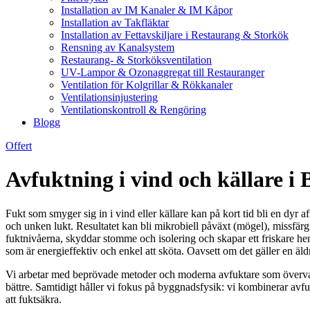
Installation av IM Kanaler & IM Kåpor
Installation av Takfläktar
Installation av Fettavskiljare i Restaurang & Storkök
Rensning av Kanalsystem
Restaurang- & Storköksventilation
UV-Lampor & Ozonaggregat till Restauranger
Ventilation för Kolgrillar & Rökkanaler
Ventilationsinjustering
Ventilationskontroll & Rengöring
Blogg
Offert
Avfuktning i vind och källare i B
Fukt som smyger sig in i vind eller källare kan på kort tid bli en dyr a
och unken lukt. Resultatet kan bli mikrobiell påväxt (mögel), missfärg
fuktnivåerna, skyddar stomme och isolering och skapar ett friskare hem 
som är energieffektiv och enkel att sköta. Oavsett om det gäller en äld
Vi arbetar med beprövade metoder och moderna avfuktare som övervakar
bättre. Samtidigt håller vi fokus på byggnadsfysik: vi kombinerar avfuk
att fuktsäkra.