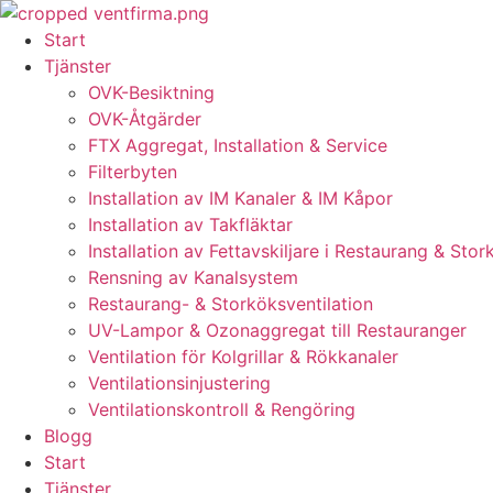
Skip
to
Start
content
Tjänster
OVK-Besiktning
OVK-Åtgärder
FTX Aggregat, Installation & Service
Filterbyten
Installation av IM Kanaler & IM Kåpor
Installation av Takfläktar
Installation av Fettavskiljare i Restaurang & Stor
Rensning av Kanalsystem
Restaurang- & Storköksventilation
UV-Lampor & Ozonaggregat till Restauranger
Ventilation för Kolgrillar & Rökkanaler
Ventilationsinjustering
Ventilationskontroll & Rengöring
Blogg
Start
Tjänster