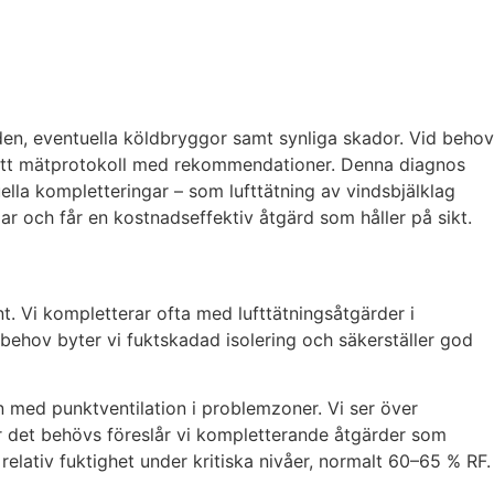
öden, eventuella köldbryggor samt synliga skador. Vid behov
 i ett mätprotokoll med rekommendationer. Denna diagnos
uella kompletteringar – som lufttätning av vindsbjälklag
gar och får en kostnadseffektiv åtgärd som håller på sikt.
t. Vi kompletterar ofta med lufttätningsåtgärder i
 behov byter vi fuktskadad isolering och säkerställer god
n med punktventilation i problemzoner. Vi ser över
r det behövs föreslår vi kompletterande åtgärder som
l relativ fuktighet under kritiska nivåer, normalt 60–65 % RF.