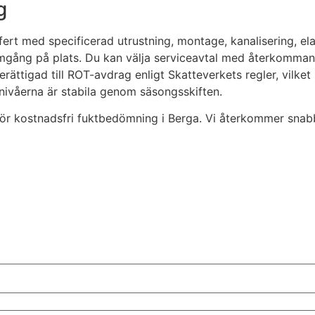
g
ffert med specificerad utrustning, montage, kanalisering, el
gång på plats. Du kan välja serviceavtal med återkommande 
erättigad till ROT-avdrag enligt Skatteverkets regler, vilke
uktnivåerna är stabila genom säsongsskiften.
för kostnadsfri fuktbedömning i Berga. Vi återkommer snabbt