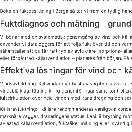
Boka en fuktbesiktning i Berga så tar vi fram en tydlig hand
Fuktdiagnos och mätning – grunde
Vi börjar med en systematisk genomgång av vind och källare
använder vi dataloggers för att följa fukt över tid och vä
säkerställer att du får rätt typ av avfuktare (sorptions- e
eller förbättrad källarventilation – planeras från början. P
Effektiva lösningar för vind och kä
Vindsavfuktning: Kallvindar mår bäst av sorptionsavfuktare 
vindsbjälklag, tätning kring genomföringar samt kontroller
luftcirkulation över hela vinden med kanaldragning och spr
Källaravfuktning: I källare rekommenderas vanligtvis konden
marknära väggar, dräneringens status, kapillärbrytning m
avlastad källarventilation, fuktsäker målning eller invändig 