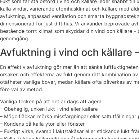
Fukt som får stå ostörd i vind och källare leder snabbt ti
kalla vindar, varierande utomhusklimat och källare med äld
avfuktning, anpassad ventilation och smarta byggnadstekni
dimensionerad för just ditt hus. Vi använder beprövade avf
bestående torrt klimat som skyddar din vind och källare – 
genomgång.
Avfuktning i vind och källare 
En effektiv avfuktning gör mer än att sänka luftfuktigheten
orsaken och effekterna av fukt genom rätt kombination av 
otätheter vanliga bovar, medan källare ofta påverkas av mar
före val av metod.
Vanliga tecken på att det är dags att agera:
– Obehaglig, unken lukt i vind eller källare
– Mögelfläckar, mörka missfärgningar eller saltutfällningar
– Kondens på kalla ytor eller fönster
– Fuktigt virke, svamp i läkt/takåsar eller stickande lukt frå
– Kalla, fuktiga källargolv och återkommande kondens so