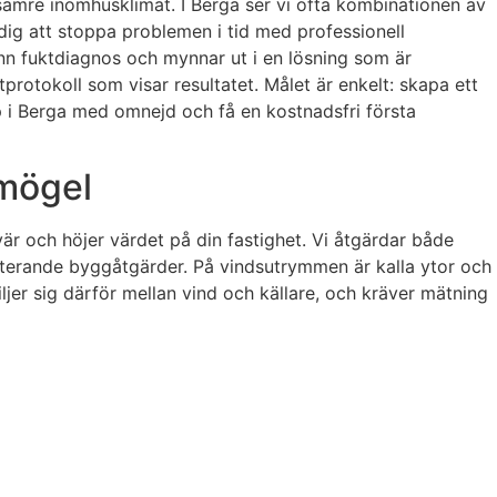
 sämre inomhusklimat. I Berga ser vi ofta kombinationen av
 dig att stoppa problemen i tid med professionell
ann fuktdiagnos och mynnar ut i en lösning som är
otokoll som visar resultatet. Målet är enkelt: skapa ett
p i Berga med omnejd och få en kostnadsfri första
 mögel
vär och höjer värdet på din fastighet. Vi åtgärdar både
etterande byggåtgärder. På vindsutrymmen är kalla ytor och
jer sig därför mellan vind och källare, och kräver mätning