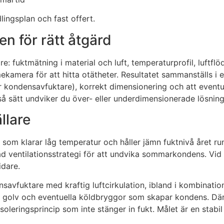
lingsplan och fast offert.
n för rätt åtgärd
: fuktmätning i material och luft, temperaturprofil, luftfl
rmekamera för att hitta otätheter. Resultatet sammanställs
ller kondensavfuktare), korrekt dimensionering och att event
å så sätt undviker du över- eller underdimensionerade lösnin
llare
som klarar låg temperatur och håller jämn fuktnivå året run
ad ventilationsstrategi för att undvika sommarkondens. Vid
idare.
savfuktare med kraftig luftcirkulation, ibland i kombinatio
ot golv och eventuella köldbryggor som skapar kondens. Dä
isoleringsprincip som inte stänger in fukt. Målet är en stabi