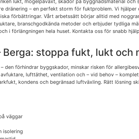
ll unken lukt, mögelpåväxt, skador på byggnadsmaterial och
re dränering – en perfekt storm för fuktproblem. Vi hjälper
ska förbättringar. Vårt arbetssätt börjar alltid med noggr
uktare, branschgodkända metoder och erbjuder tydliga mätpr
och i förlängningen hela huset. Kontakta oss för snabb hjäl
– Berga: stoppa fukt, lukt och
 – den förhindrar byggskador, minskar risken för allergibes
avfuktare, lufttäthet, ventilation och – vid behov – kompl
kfukt, kondens och begränsad luftväxling. Rätt lösning skil
 på väggar
n isolering
mmartid