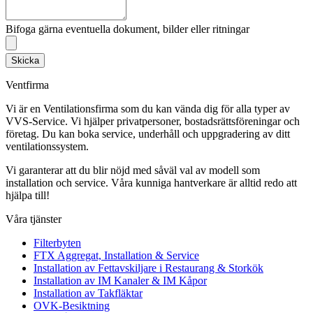
Bifoga gärna eventuella dokument, bilder eller ritningar
Skicka
Ventfirma
Vi är en Ventilationsfirma som du kan vända dig för alla typer av
VVS-Service. Vi hjälper privatpersoner, bostadsrättsföreningar och
företag.
Du kan boka service, underhåll och uppgradering av ditt
ventilationssystem.
Vi garanterar att du blir nöjd med såväl val av modell som
installation och service. Våra kunniga hantverkare är alltid redo att
hjälpa till!
Våra tjänster
Filterbyten
FTX Aggregat, Installation & Service
Installation av Fettavskiljare i Restaurang & Storkök
Installation av IM Kanaler & IM Kåpor
Installation av Takfläktar
OVK-Besiktning