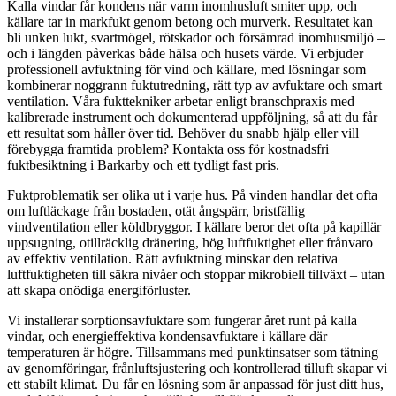
Kalla vindar får kondens när varm inomhusluft smiter upp, och
källare tar in markfukt genom betong och murverk. Resultatet kan
bli unken lukt, svartmögel, rötskador och försämrad inomhusmiljö –
och i längden påverkas både hälsa och husets värde. Vi erbjuder
professionell avfuktning för vind och källare, med lösningar som
kombinerar noggrann fuktutredning, rätt typ av avfuktare och smart
ventilation. Våra fukttekniker arbetar enligt branschpraxis med
kalibrerade instrument och dokumenterad uppföljning, så att du får
ett resultat som håller över tid. Behöver du snabb hjälp eller vill
förebygga framtida problem? Kontakta oss för kostnadsfri
fuktbesiktning i Barkarby och ett tydligt fast pris.
Fuktproblematik ser olika ut i varje hus. På vinden handlar det ofta
om luftläckage från bostaden, otät ångspärr, bristfällig
vindventilation eller köldbryggor. I källare beror det ofta på kapillär
uppsugning, otillräcklig dränering, hög luftfuktighet eller frånvaro
av effektiv ventilation. Rätt avfuktning minskar den relativa
luftfuktigheten till säkra nivåer och stoppar mikrobiell tillväxt – utan
att skapa onödiga energiförluster.
Vi installerar sorptionsavfuktare som fungerar året runt på kalla
vindar, och energieffektiva kondensavfuktare i källare där
temperaturen är högre. Tillsammans med punktinsatser som tätning
av genomföringar, frånluftsjustering och kontrollerad tilluft skapar vi
ett stabilt klimat. Du får en lösning som är anpassad för just ditt hus,