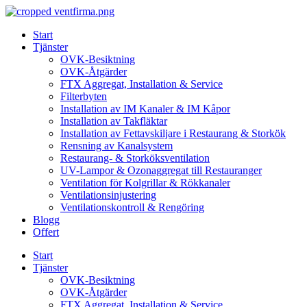
Skip
to
Start
content
Tjänster
OVK-Besiktning
OVK-Åtgärder
FTX Aggregat, Installation & Service
Filterbyten
Installation av IM Kanaler & IM Kåpor
Installation av Takfläktar
Installation av Fettavskiljare i Restaurang & Storkök
Rensning av Kanalsystem
Restaurang- & Storköksventilation
UV-Lampor & Ozonaggregat till Restauranger
Ventilation för Kolgrillar & Rökkanaler
Ventilationsinjustering
Ventilationskontroll & Rengöring
Blogg
Offert
Start
Tjänster
OVK-Besiktning
OVK-Åtgärder
FTX Aggregat, Installation & Service