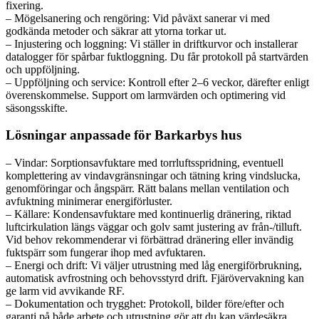
fixering.
– Mögelsanering och rengöring: Vid påväxt sanerar vi med
godkända metoder och säkrar att ytorna torkar ut.
– Injustering och loggning: Vi ställer in driftkurvor och installerar
datalogger för spårbar fuktloggning. Du får protokoll på startvärden
och uppföljning.
– Uppföljning och service: Kontroll efter 2–6 veckor, därefter enligt
överenskommelse. Support om larmvärden och optimering vid
säsongsskifte.
Lösningar anpassade för Barkarbys hus
– Vindar: Sorptionsavfuktare med torrluftsspridning, eventuell
komplettering av vindavgränsningar och tätning kring vindslucka,
genomföringar och ångspärr. Rätt balans mellan ventilation och
avfuktning minimerar energiförluster.
– Källare: Kondensavfuktare med kontinuerlig dränering, riktad
luftcirkulation längs väggar och golv samt justering av från-/tilluft.
Vid behov rekommenderar vi förbättrad dränering eller invändig
fuktspärr som fungerar ihop med avfuktaren.
– Energi och drift: Vi väljer utrustning med låg energiförbrukning,
automatisk avfrostning och behovsstyrd drift. Fjärövervakning kan
ge larm vid avvikande RF.
– Dokumentation och trygghet: Protokoll, bilder före/efter och
garanti på både arbete och utrustning gör att du kan värdesäkra