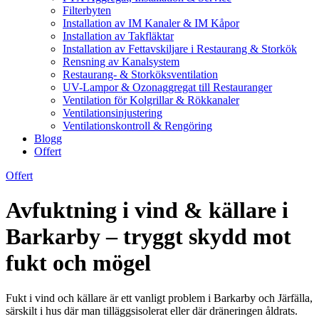
Filterbyten
Installation av IM Kanaler & IM Kåpor
Installation av Takfläktar
Installation av Fettavskiljare i Restaurang & Storkök
Rensning av Kanalsystem
Restaurang- & Storköksventilation
UV-Lampor & Ozonaggregat till Restauranger
Ventilation för Kolgrillar & Rökkanaler
Ventilationsinjustering
Ventilationskontroll & Rengöring
Blogg
Offert
Offert
Avfuktning i vind & källare i
Barkarby – tryggt skydd mot
fukt och mögel
Fukt i vind och källare är ett vanligt problem i Barkarby och Järfälla,
särskilt i hus där man tilläggsisolerat eller där dräneringen åldrats.