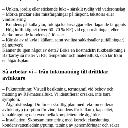
– Unken, jordig eller stickande lukt – särskilt tydlig vid väderomslag
– Mörka prickar eller missfärgningar på råspont, takstolar eller
vindisolering
– Kondens på kalla ytor, fuktiga källarväggar eller flagande färg/puts
– Hög luftfuktighet (över 60–70 % RF) vid egna mätningar, eller
återkommande kondens på fönster
– Känsla av rå kyla i källare, samt synliga saltkristaller (utfällningar)
på murverk
Känner du igen något av detta? Boka en kostnadsfri fuktbesiktning i
Barkarby så mäter vi RF, temperatur och materialfukt, och tar fram
en åtgärdsplan.
Så arbetar vi – från fuktmätning till driftklar
avfuktare
– Fuktutredning: Visuell besiktning, termografi vid behov och
mätning av RF/materialfukt. Vi identifierar orsaker, inte bara
symptom.
– Åtgärdsförslag: Du får en skriftlig plan med rekommenderad
avfuktartyp (sorption för vind, kondens för källare), kapacitet,
kanaldragning och eventuella kompletterande åtgärder.
– Installation: Skonsam montering med korrekt elanslutning,
kondensvattenledning/pump, tätning av genomföringar och säker