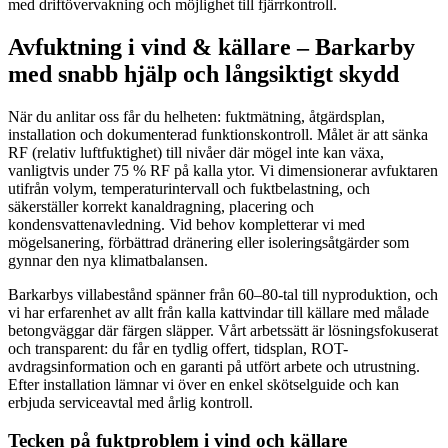
med driftövervakning och möjlighet till fjärrkontroll.
Avfuktning i vind & källare – Barkarby
med snabb hjälp och långsiktigt skydd
När du anlitar oss får du helheten: fuktmätning, åtgärdsplan,
installation och dokumenterad funktionskontroll. Målet är att sänka
RF (relativ luftfuktighet) till nivåer där mögel inte kan växa,
vanligtvis under 75 % RF på kalla ytor. Vi dimensionerar avfuktaren
utifrån volym, temperaturintervall och fuktbelastning, och
säkerställer korrekt kanaldragning, placering och
kondensvattenavledning. Vid behov kompletterar vi med
mögelsanering, förbättrad dränering eller isoleringsåtgärder som
gynnar den nya klimatbalansen.
Barkarbys villabestånd spänner från 60–80-tal till nyproduktion, och
vi har erfarenhet av allt från kalla kattvindar till källare med målade
betongväggar där färgen släpper. Vårt arbetssätt är lösningsfokuserat
och transparent: du får en tydlig offert, tidsplan, ROT-
avdragsinformation och en garanti på utfört arbete och utrustning.
Efter installation lämnar vi över en enkel skötselguide och kan
erbjuda serviceavtal med årlig kontroll.
Tecken på fuktproblem i vind och källare