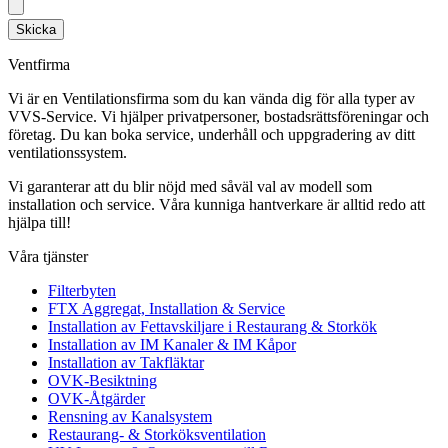
Skicka
Ventfirma
Vi är en Ventilationsfirma som du kan vända dig för alla typer av
VVS-Service. Vi hjälper privatpersoner, bostadsrättsföreningar och
företag.
Du kan boka service, underhåll och uppgradering av ditt
ventilationssystem.
Vi garanterar att du blir nöjd med såväl val av modell som
installation och service. Våra kunniga hantverkare är alltid redo att
hjälpa till!
Våra tjänster
Filterbyten
FTX Aggregat, Installation & Service
Installation av Fettavskiljare i Restaurang & Storkök
Installation av IM Kanaler & IM Kåpor
Installation av Takfläktar
OVK-Besiktning
OVK-Åtgärder
Rensning av Kanalsystem
Restaurang- & Storköksventilation