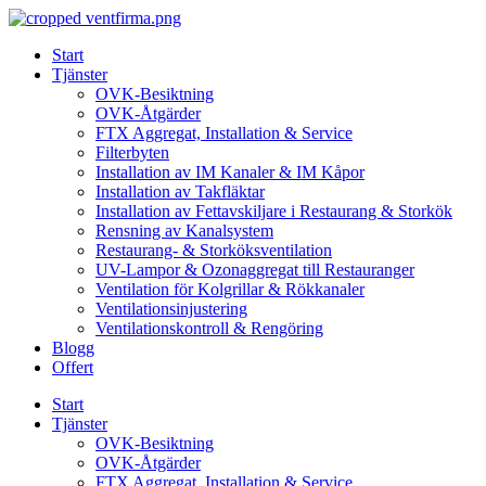
Skip
to
Start
content
Tjänster
OVK-Besiktning
OVK-Åtgärder
FTX Aggregat, Installation & Service
Filterbyten
Installation av IM Kanaler & IM Kåpor
Installation av Takfläktar
Installation av Fettavskiljare i Restaurang & Storkök
Rensning av Kanalsystem
Restaurang- & Storköksventilation
UV-Lampor & Ozonaggregat till Restauranger
Ventilation för Kolgrillar & Rökkanaler
Ventilationsinjustering
Ventilationskontroll & Rengöring
Blogg
Offert
Start
Tjänster
OVK-Besiktning
OVK-Åtgärder
FTX Aggregat, Installation & Service