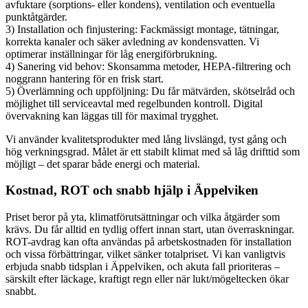
avfuktare (sorptions- eller kondens), ventilation och eventuella
punktåtgärder.
3) Installation och finjustering: Fackmässigt montage, tätningar,
korrekta kanaler och säker avledning av kondensvatten. Vi
optimerar inställningar för låg energiförbrukning.
4) Sanering vid behov: Skonsamma metoder, HEPA-filtrering och
noggrann hantering för en frisk start.
5) Överlämning och uppföljning: Du får mätvärden, skötselråd och
möjlighet till serviceavtal med regelbunden kontroll. Digital
övervakning kan läggas till för maximal trygghet.
Vi använder kvalitetsprodukter med lång livslängd, tyst gång och
hög verkningsgrad. Målet är ett stabilt klimat med så låg drifttid som
möjligt – det sparar både energi och material.
Kostnad, ROT och snabb hjälp i Äppelviken
Priset beror på yta, klimatförutsättningar och vilka åtgärder som
krävs. Du får alltid en tydlig offert innan start, utan överraskningar.
ROT-avdrag kan ofta användas på arbetskostnaden för installation
och vissa förbättringar, vilket sänker totalpriset. Vi kan vanligtvis
erbjuda snabb tidsplan i Äppelviken, och akuta fall prioriteras –
särskilt efter läckage, kraftigt regn eller när lukt/mögeltecken ökar
snabbt.