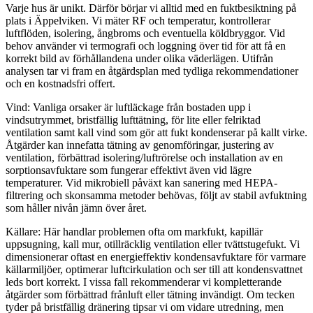
Varje hus är unikt. Därför börjar vi alltid med en fuktbesiktning på
plats i Äppelviken. Vi mäter RF och temperatur, kontrollerar
luftflöden, isolering, ångbroms och eventuella köldbryggor. Vid
behov använder vi termografi och loggning över tid för att få en
korrekt bild av förhållandena under olika väderlägen. Utifrån
analysen tar vi fram en åtgärdsplan med tydliga rekommendationer
och en kostnadsfri offert.
Vind: Vanliga orsaker är luftläckage från bostaden upp i
vindsutrymmet, bristfällig lufttätning, för lite eller felriktad
ventilation samt kall vind som gör att fukt kondenserar på kallt virke.
Åtgärder kan innefatta tätning av genomföringar, justering av
ventilation, förbättrad isolering/luftrörelse och installation av en
sorptionsavfuktare som fungerar effektivt även vid lägre
temperaturer. Vid mikrobiell påväxt kan sanering med HEPA-
filtrering och skonsamma metoder behövas, följt av stabil avfuktning
som håller nivån jämn över året.
Källare: Här handlar problemen ofta om markfukt, kapillär
uppsugning, kall mur, otillräcklig ventilation eller tvättstugefukt. Vi
dimensionerar oftast en energieffektiv kondensavfuktare för varmare
källarmiljöer, optimerar luftcirkulation och ser till att kondensvattnet
leds bort korrekt. I vissa fall rekommenderar vi kompletterande
åtgärder som förbättrad frånluft eller tätning invändigt. Om tecken
tyder på bristfällig dränering tipsar vi om vidare utredning, men