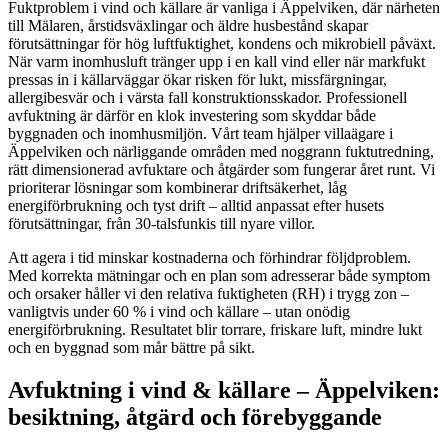
Fuktproblem i vind och källare är vanliga i Äppelviken, där närheten
till Mälaren, årstidsväxlingar och äldre husbestånd skapar
förutsättningar för hög luftfuktighet, kondens och mikrobiell påväxt.
När varm inomhusluft tränger upp i en kall vind eller när markfukt
pressas in i källarväggar ökar risken för lukt, missfärgningar,
allergibesvär och i värsta fall konstruktionsskador. Professionell
avfuktning är därför en klok investering som skyddar både
byggnaden och inomhusmiljön. Vårt team hjälper villaägare i
Äppelviken och närliggande områden med noggrann fuktutredning,
rätt dimensionerad avfuktare och åtgärder som fungerar året runt. Vi
prioriterar lösningar som kombinerar driftsäkerhet, låg
energiförbrukning och tyst drift – alltid anpassat efter husets
förutsättningar, från 30-talsfunkis till nyare villor.
Att agera i tid minskar kostnaderna och förhindrar följdproblem.
Med korrekta mätningar och en plan som adresserar både symptom
och orsaker håller vi den relativa fuktigheten (RH) i trygg zon –
vanligtvis under 60 % i vind och källare – utan onödig
energiförbrukning. Resultatet blir torrare, friskare luft, mindre lukt
och en byggnad som mår bättre på sikt.
Avfuktning i vind & källare – Äppelviken:
besiktning, åtgärd och förebyggande