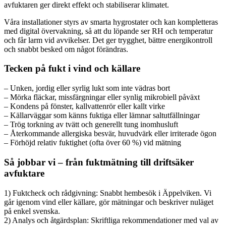
avfuktaren ger direkt effekt och stabiliserar klimatet.
Våra installationer styrs av smarta hygrostater och kan kompletteras
med digital övervakning, så att du löpande ser RH och temperatur
och får larm vid avvikelser. Det ger trygghet, bättre energikontroll
och snabbt besked om något förändras.
Tecken på fukt i vind och källare
– Unken, jordig eller syrlig lukt som inte vädras bort
– Mörka fläckar, missfärgningar eller synlig mikrobiell påväxt
– Kondens på fönster, kallvattenrör eller kallt virke
– Källarväggar som känns fuktiga eller lämnar saltutfällningar
– Trög torkning av tvätt och generellt tung inomhusluft
– Återkommande allergiska besvär, huvudvärk eller irriterade ögon
– Förhöjd relativ fuktighet (ofta över 60 %) vid mätning
Så jobbar vi – från fuktmätning till driftsäker
avfuktare
1) Fuktcheck och rådgivning: Snabbt hembesök i Äppelviken. Vi
går igenom vind eller källare, gör mätningar och beskriver nuläget
på enkel svenska.
2) Analys och åtgärdsplan: Skriftliga rekommendationer med val av