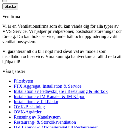
Skicka
Ventfirma
Vi är en Ventilationsfirma som du kan vända dig för alla typer av
VVS-Service. Vi hjälper privatpersoner, bostadsrättsföreningar och
företag.
Du kan boka service, underhåll och uppgradering av ditt
ventilationssystem.
Vi garanterar att du blir nöjd med såväl val av modell som
installation och service. Våra kunniga hantverkare är alltid redo att
hjälpa till!
Våra tjänster
Filterbyten
FTX Aggregat, Installation & Service
Installation av Fettavskiljare i Restaurang & Storkök
Installation av IM Kanaler & IM Kåpor
Installation av Takfläktar
OVK-Besiktning
OVK-Åtgärder
Rensning av Kanalsystem
Restaurang- & Storköksventilation
UV-Lampor & Ozonaggregat till Restauranger