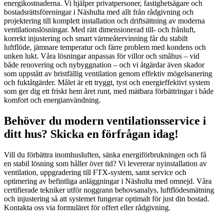
energikostnaderna. Vi hjälper privatpersoner, fastighetsägare och
bostadsrättsföreningar i Näshulta med allt från rådgivning och
projektering till komplett installation och driftsättning av moderna
ventilationslösningar. Med rätt dimensionerad till- och frånluft,
korrekt injustering och smart värmeåtervinning får du stabilt
luftflöde, jämnare temperatur och färre problem med kondens och
unken lukt. Våra lösningar anpassas för villor och småhus – vid
både renovering och nybyggnation – och vi åtgärdar även skador
som uppstått av bristfällig ventilation genom effektiv mögelsanering
och fuktåtgärder. Målet är ett tryggt, tyst och energieffektivt system
som ger dig ett friskt hem året runt, med mätbara förbättringar i både
komfort och energianvändning.
Behöver du modern ventilationsservice i
ditt hus? Skicka en förfrågan idag!
Vill du förbättra inomhusluften, sänka energiförbrukningen och få
en stabil lösning som håller över tid? Vi levererar nyinstallation av
ventilation, uppgradering till FTX-system, samt service och
optimering av befintliga anläggningar i Näshulta med omnejd. Våra
certifierade tekniker utför noggrann behovsanalys, luftflödesmätning
och injustering så att systemet fungerar optimalt för just din bostad.
Kontakta oss via formuläret för offert eller rådgivning.