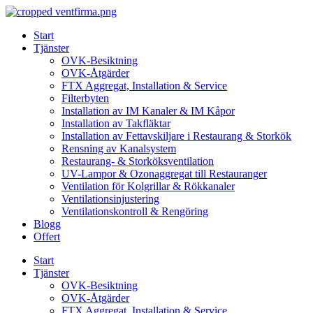
Skip
to
Start
content
Tjänster
OVK-Besiktning
OVK-Åtgärder
FTX Aggregat, Installation & Service
Filterbyten
Installation av IM Kanaler & IM Kåpor
Installation av Takfläktar
Installation av Fettavskiljare i Restaurang & Storkök
Rensning av Kanalsystem
Restaurang- & Storköksventilation
UV-Lampor & Ozonaggregat till Restauranger
Ventilation för Kolgrillar & Rökkanaler
Ventilationsinjustering
Ventilationskontroll & Rengöring
Blogg
Offert
Start
Tjänster
OVK-Besiktning
OVK-Åtgärder
FTX Aggregat, Installation & Service