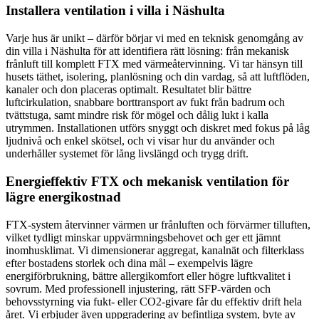
Installera ventilation i villa i Näshulta
Varje hus är unikt – därför börjar vi med en teknisk genomgång av
din villa i Näshulta för att identifiera rätt lösning: från mekanisk
frånluft till komplett FTX med värmeåtervinning. Vi tar hänsyn till
husets täthet, isolering, planlösning och din vardag, så att luftflöden,
kanaler och don placeras optimalt. Resultatet blir bättre
luftcirkulation, snabbare borttransport av fukt från badrum och
tvättstuga, samt mindre risk för mögel och dålig lukt i kalla
utrymmen. Installationen utförs snyggt och diskret med fokus på låg
ljudnivå och enkel skötsel, och vi visar hur du använder och
underhåller systemet för lång livslängd och trygg drift.
Energieffektiv FTX och mekanisk ventilation för
lägre energikostnad
FTX-system återvinner värmen ur frånluften och förvärmer tilluften,
vilket tydligt minskar uppvärmningsbehovet och ger ett jämnt
inomhusklimat. Vi dimensionerar aggregat, kanalnät och filterklass
efter bostadens storlek och dina mål – exempelvis lägre
energiförbrukning, bättre allergikomfort eller högre luftkvalitet i
sovrum. Med professionell injustering, rätt SFP-värden och
behovsstyrning via fukt- eller CO2-givare får du effektiv drift hela
året. Vi erbjuder även uppgradering av befintliga system, byte av