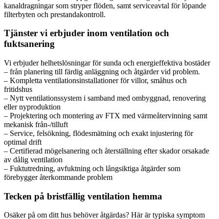
kanaldragningar som stryper flöden, samt serviceavtal för löpande
filterbyten och prestandakontroll.
Tjänster vi erbjuder inom ventilation och
fuktsanering
Vi erbjuder helhetslösningar för sunda och energieffektiva bostäder
– från planering till färdig anläggning och åtgärder vid problem.
– Kompletta ventilationsinstallationer för villor, småhus och
fritidshus
– Nytt ventilationssystem i samband med ombyggnad, renovering
eller nyproduktion
– Projektering och montering av FTX med värmeåtervinning samt
mekanisk från-/tilluft
– Service, felsökning, flödesmätning och exakt injustering för
optimal drift
– Certifierad mögelsanering och återställning efter skador orsakade
av dålig ventilation
– Fuktutredning, avfuktning och långsiktiga åtgärder som
förebygger återkommande problem
Tecken på bristfällig ventilation hemma
Osäker på om ditt hus behöver åtgärdas? Här är typiska symptom