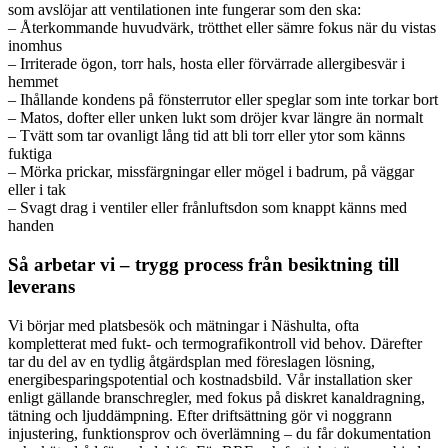
som avslöjar att ventilationen inte fungerar som den ska:
– Återkommande huvudvärk, trötthet eller sämre fokus när du vistas
inomhus
– Irriterade ögon, torr hals, hosta eller förvärrade allergibesvär i
hemmet
– Ihållande kondens på fönsterrutor eller speglar som inte torkar bort
– Matos, dofter eller unken lukt som dröjer kvar längre än normalt
– Tvätt som tar ovanligt lång tid att bli torr eller ytor som känns
fuktiga
– Mörka prickar, missfärgningar eller mögel i badrum, på väggar
eller i tak
– Svagt drag i ventiler eller frånluftsdon som knappt känns med
handen
Så arbetar vi – trygg process från besiktning till
leverans
Vi börjar med platsbesök och mätningar i Näshulta, ofta
kompletterat med fukt- och termografikontroll vid behov. Därefter
tar du del av en tydlig åtgärdsplan med föreslagen lösning,
energibesparingspotential och kostnadsbild. Vår installation sker
enligt gällande branschregler, med fokus på diskret kanaldragning,
tätning och ljuddämpning. Efter driftsättning gör vi noggrann
injustering, funktionsprov och överlämning – du får dokumentation