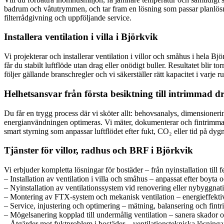
badrum och våtutrymmen, och tar fram en lösning som passar planlösning,
filterrådgivning och uppföljande service.
Installera ventilation i villa i Björkvik
Vi projekterar och installerar ventilation i villor och småhus i hela
får du stabilt luftflöde utan drag eller onödigt buller. Resultatet bli
följer gällande branschregler och vi säkerställer rätt kapacitet i varje r
Helhetsansvar från första besiktning till intrimmad dr
Du får en trygg process där vi sköter allt: behovsanalys, dimensionerin
energianvändningen optimeras. Vi mäter, dokumenterar och fintrimmar på
smart styrning som anpassar luftflödet efter fukt, CO₂ eller tid på dygn
Tjänster för villor, radhus och BRF i Björkvik
Vi erbjuder kompletta lösningar för bostäder – från nyinstallation till
– Installation av ventilation i villa och småhus – anpassat efter boyta 
– Nyinstallation av ventilationssystem vid renovering eller nybyggna
– Montering av FTX-system och mekanisk ventilation – energieffektiv 
– Service, injustering och optimering – mätning, balansering och fintri
– Mögelsanering kopplad till undermålig ventilation – sanera skador o
– Åtgärder mot fuktproblem i bostäder – ventilationstekniska lösninga