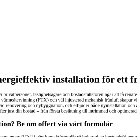
nergieffektiv installation för ett 
i privatpersoner, fastighetsägare och bostadsrättsföreningar att få renar
 värmeåtervinning (FTX) och väl injusterad mekanisk frånluft skapar vi
 vid renovering och nybyggnation, och erbjuder både nyinstallation och å
ter just din bostad – från första besiktning till intrimmad och optimerad 
ion? Be om offert via vårt formulär
para energi? Fyll i vårt kontaktformulär så bokar vi en kostnadsfri gen