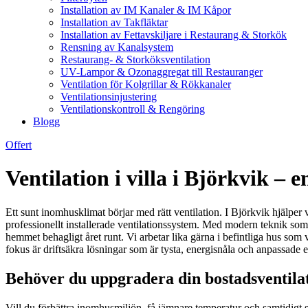
Installation av IM Kanaler & IM Kåpor
Installation av Takfläktar
Installation av Fettavskiljare i Restaurang & Storkök
Rensning av Kanalsystem
Restaurang- & Storköksventilation
UV-Lampor & Ozonaggregat till Restauranger
Ventilation för Kolgrillar & Rökkanaler
Ventilationsinjustering
Ventilationskontroll & Rengöring
Blogg
Offert
Ventilation i villa i Björkvik – e
Ett sunt inomhusklimat börjar med rätt ventilation. I Björkvik hjälper v
professionellt installerade ventilationssystem. Med modern teknik som
hemmet behagligt året runt. Vi arbetar lika gärna i befintliga hus som
fokus är driftsäkra lösningar som är tysta, energisnåla och anpassade ef
Behöver du uppgradera din bostadsventilat
Vill du förbättra inomhusmiljön, få jämnare temperatur och samtidigt s