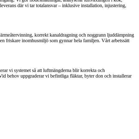
rans där vi tar totalansvar – inklusive installation, injustering,
ra värmeåtervinning, korrekt kanaldragning och noggrann ljuddämpning
ch en friskare inomhusmiljö som gynnar hela familjen. Vårt arbetssätt
terar vi systemet så att luftmängderna blir korrekta och
d behov uppgraderar vi befintliga fläktar, byter don och installerar