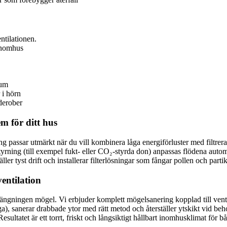
ntilationen.
 inomhus
rum
 i hörn
rderober
em för ditt hus
 passar utmärkt när du vill kombinera låga energiförluster med filtrerad
rning (till exempel fukt- eller CO₂-styrda don) anpassas flödena automa
er tyst drift och installerar filterlösningar som fångar pollen och partikl
entilation
örlängningen mögel. Vi erbjuder komplett mögelsanering kopplad till venti
ga), sanerar drabbade ytor med rätt metod och återställer ytskikt vid behov
Resultatet är ett torrt, friskt och långsiktigt hållbart inomhusklimat fö