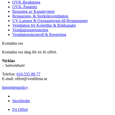
OVK-Besiktning
OVK-Åtgärder
Rensning av Kanalsystem
Restaurang- & Storköksventilation
UV-Lampor & Ozonaggregat till Restauranger
Ventilation för Kolgrillar & Rökkanaler
Ventilationsinjustering
Ventilationskontroll & Rengöring
Kontakta oss
Kontakta oss idag för en fri offert.
Nicklas
–
Samordnare
Telefon:
010-555 89 77
E-mail: offert@ventfirma.se
Integritetspolicy
Vi utför arbeten i hela
Stockholm
Fri Offert