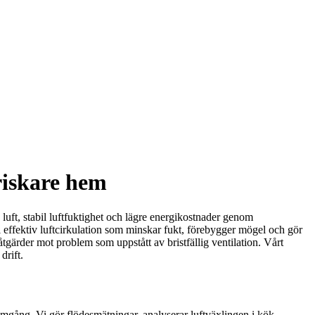
friskare hem
e luft, stabil luftfuktighet och lägre energikostnader genom
 effektiv luftcirkulation som minskar fukt, förebygger mögel och gör
tgärder mot problem som uppstått av bristfällig ventilation. Vårt
drift.
omgång. Vi gör flödesmätningar, analyserar luftväxlingen i kök,