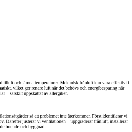
 tilluft och jämna temperaturer. Mekanisk frånluft kan vara effektivt i
tiskt, vilket ger renare luft när det behövs och energibesparing när
ar – särskilt uppskattat av allergiker.
lationsåtgärder så att problemet inte återkommer. Först identifierar vi
. Därefter justerar vi ventilationen – uppgraderar frånluft, installerar
r både boende och byggnad.