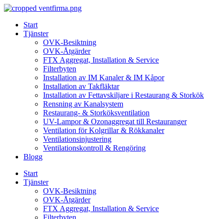
Skip
to
Start
content
Tjänster
OVK-Besiktning
OVK-Åtgärder
FTX Aggregat, Installation & Service
Filterbyten
Installation av IM Kanaler & IM Kåpor
Installation av Takfläktar
Installation av Fettavskiljare i Restaurang & Storkök
Rensning av Kanalsystem
Restaurang- & Storköksventilation
UV-Lampor & Ozonaggregat till Restauranger
Ventilation för Kolgrillar & Rökkanaler
Ventilationsinjustering
Ventilationskontroll & Rengöring
Blogg
Start
Tjänster
OVK-Besiktning
OVK-Åtgärder
FTX Aggregat, Installation & Service
Filterbyten