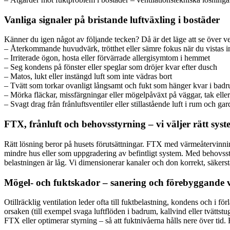
Vanliga signaler på bristande luftväxling i bostäder
Känner du igen något av följande tecken? Då är det läge att se över ve
– Återkommande huvudvärk, trötthet eller sämre fokus när du vistas
– Irriterade ögon, hosta eller förvärrade allergisymtom i hemmet
– Seg kondens på fönster eller speglar som dröjer kvar efter dusch
– Matos, lukt eller instängd luft som inte vädras bort
– Tvätt som torkar ovanligt långsamt och fukt som hänger kvar i bad
– Mörka fläckar, missfärgningar eller mögelpåväxt på väggar, tak eller
– Svagt drag från frånluftsventiler eller stillastående luft i rum och ga
FTX, frånluft och behovsstyrning – vi väljer rätt syst
Rätt lösning beror på husets förutsättningar. FTX med värmeåtervinning
mindre hus eller som uppgradering av befintligt system. Med behovssty
belastningen är låg. Vi dimensionerar kanaler och don korrekt, säkerställ
Mögel- och fuktskador – sanering och förebyggande v
Otillräcklig ventilation leder ofta till fuktbelastning, kondens och i f
orsaken (till exempel svaga luftflöden i badrum, kallvind eller tvättstu
FTX eller optimerar styrning – så att fuktnivåerna hålls nere över tid. 