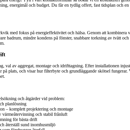
 energimål och budget. Du får en tydlig offert, fast tidsplan och en leve
 Björkvik med fokus på energieffektivitet och hälsa. Genom att kombine
r torrare badrum, mindre kondens på fönster, snabbare torkning av tvätt o
um.
ift
g, val av aggregat, montage och idrifttagning. Efter installationen injus
 plats, och visar hur filterbyte och grundläggande skötsel fungerar. Vi
et.
 felsökning och åtgärder vid problem:
och planlösning
tion – komplett projektering och montage
värmeåtervinning och stabil frånluft
mning för bästa drift
ch återställ sund inomhusmiljö
r som förebygger återfall