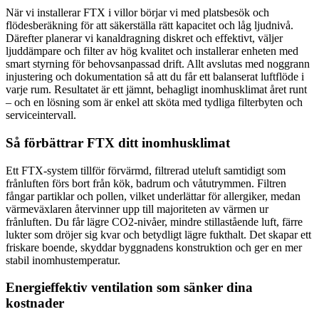
När vi installerar FTX i villor börjar vi med platsbesök och
flödesberäkning för att säkerställa rätt kapacitet och låg ljudnivå.
Därefter planerar vi kanaldragning diskret och effektivt, väljer
ljuddämpare och filter av hög kvalitet och installerar enheten med
smart styrning för behovsanpassad drift. Allt avslutas med noggrann
injustering och dokumentation så att du får ett balanserat luftflöde i
varje rum. Resultatet är ett jämnt, behagligt inomhusklimat året runt
– och en lösning som är enkel att sköta med tydliga filterbyten och
serviceintervall.
Så förbättrar FTX ditt inomhusklimat
Ett FTX-system tillför förvärmd, filtrerad uteluft samtidigt som
frånluften förs bort från kök, badrum och våtutrymmen. Filtren
fångar partiklar och pollen, vilket underlättar för allergiker, medan
värmeväxlaren återvinner upp till majoriteten av värmen ur
frånluften. Du får lägre CO2-nivåer, mindre stillastående luft, färre
lukter som dröjer sig kvar och betydligt lägre fukthalt. Det skapar ett
friskare boende, skyddar byggnadens konstruktion och ger en mer
stabil inomhustemperatur.
Energieffektiv ventilation som sänker dina
kostnader