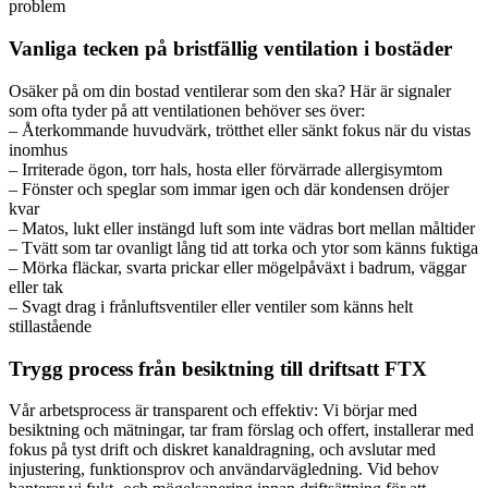
problem
Vanliga tecken på bristfällig ventilation i bostäder
Osäker på om din bostad ventilerar som den ska? Här är signaler
som ofta tyder på att ventilationen behöver ses över:
– Återkommande huvudvärk, trötthet eller sänkt fokus när du vistas
inomhus
– Irriterade ögon, torr hals, hosta eller förvärrade allergisymtom
– Fönster och speglar som immar igen och där kondensen dröjer
kvar
– Matos, lukt eller instängd luft som inte vädras bort mellan måltider
– Tvätt som tar ovanligt lång tid att torka och ytor som känns fuktiga
– Mörka fläckar, svarta prickar eller mögelpåväxt i badrum, väggar
eller tak
– Svagt drag i frånluftsventiler eller ventiler som känns helt
stillastående
Trygg process från besiktning till driftsatt FTX
Vår arbetsprocess är transparent och effektiv: Vi börjar med
besiktning och mätningar, tar fram förslag och offert, installerar med
fokus på tyst drift och diskret kanaldragning, och avslutar med
injustering, funktionsprov och användarvägledning. Vid behov