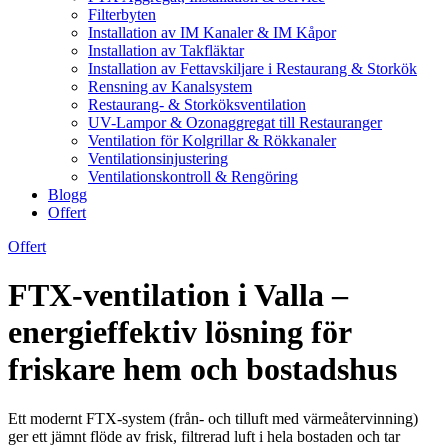
Filterbyten
Installation av IM Kanaler & IM Kåpor
Installation av Takfläktar
Installation av Fettavskiljare i Restaurang & Storkök
Rensning av Kanalsystem
Restaurang- & Storköksventilation
UV-Lampor & Ozonaggregat till Restauranger
Ventilation för Kolgrillar & Rökkanaler
Ventilationsinjustering
Ventilationskontroll & Rengöring
Blogg
Offert
Offert
FTX-ventilation i Valla –
energieffektiv lösning för
friskare hem och bostadshus
Ett modernt FTX-system (från- och tilluft med värmeåtervinning)
ger ett jämnt flöde av frisk, filtrerad luft i hela bostaden och tar