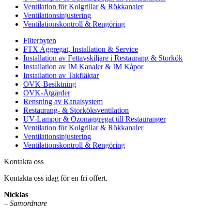
Ventilation för Kolgrillar & Rökkanaler
Ventilationsinjustering
Ventilationskontroll & Rengöring
Filterbyten
FTX Aggregat, Installation & Service
Installation av Fettavskiljare i Restaurang & Storkök
Installation av IM Kanaler & IM Kåpor
Installation av Takfläktar
OVK-Besiktning
OVK-Åtgärder
Rensning av Kanalsystem
Restaurang- & Storköksventilation
UV-Lampor & Ozonaggregat till Restauranger
Ventilation för Kolgrillar & Rökkanaler
Ventilationsinjustering
Ventilationskontroll & Rengöring
Kontakta oss
Kontakta oss idag för en fri offert.
Nicklas
–
Samordnare