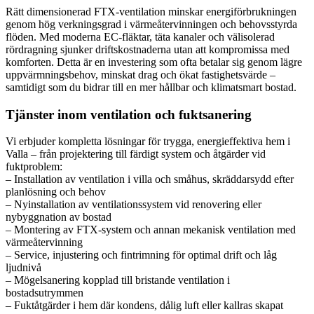
Rätt dimensionerad FTX-ventilation minskar energiförbrukningen
genom hög verkningsgrad i värmeåtervinningen och behovsstyrda
flöden. Med moderna EC-fläktar, täta kanaler och välisolerad
rördragning sjunker driftskostnaderna utan att kompromissa med
komforten. Detta är en investering som ofta betalar sig genom lägre
uppvärmningsbehov, minskat drag och ökat fastighetsvärde –
samtidigt som du bidrar till en mer hållbar och klimatsmart bostad.
Tjänster inom ventilation och fuktsanering
Vi erbjuder kompletta lösningar för trygga, energieffektiva hem i
Valla – från projektering till färdigt system och åtgärder vid
fuktproblem:
– Installation av ventilation i villa och småhus, skräddarsydd efter
planlösning och behov
– Nyinstallation av ventilationssystem vid renovering eller
nybyggnation av bostad
– Montering av FTX-system och annan mekanisk ventilation med
värmeåtervinning
– Service, injustering och fintrimning för optimal drift och låg
ljudnivå
– Mögelsanering kopplad till bristande ventilation i
bostadsutrymmen
– Fuktåtgärder i hem där kondens, dålig luft eller kallras skapat