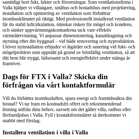
samtidigt bort fukt, lukter och föroreningar. Som ventilationsfirma i
Valla hjälper vi villaägare, småhus och bostadshus med projektering,
installation och optimering av ventilation som förbättrar
inomhusklimatet på riktigt. Med professionellt installerad ventilation
får du stabil luftcirkulation, minskar risken för mögel och kondens,
och sänker uppvärmningskostnaderna tack vare effektiv
värmeåtervinning. Vi anpassar dimensionering, kanaldragning och
styrning efter din byggnad – vid både renovering och nyproduktion.
Utöver nyinstallation erbjuder vi åtgärder och sanering vid fukt- och
mögelproblem som uppstått på grund av bristfällig ventilation, så att
ditt hem blir tryggt, hälsosamt och energieffektivt under många år
framöver.
Dags för FTX i Valla? Skicka din
förfrågan via vårt kontaktformulär
Vill du förbättra inomhusluften, spara energi och framtidssäkra din
bostad? Vi tar fram en kostnadsfri offert och rekommenderad
lösning utifrån dina behov, oavsett om det gäller villa, radhus eller
flerfamiljshus i Valla. Fyll i kontaktformuläret så återkommer vi
snabbt med förslag.
Installera ventilation i villa i Valla