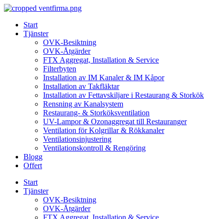
Skip
to
Start
content
Tjänster
OVK-Besiktning
OVK-Åtgärder
FTX Aggregat, Installation & Service
Filterbyten
Installation av IM Kanaler & IM Kåpor
Installation av Takfläktar
Installation av Fettavskiljare i Restaurang & Storkök
Rensning av Kanalsystem
Restaurang- & Storköksventilation
UV-Lampor & Ozonaggregat till Restauranger
Ventilation för Kolgrillar & Rökkanaler
Ventilationsinjustering
Ventilationskontroll & Rengöring
Blogg
Offert
Start
Tjänster
OVK-Besiktning
OVK-Åtgärder
FTX Aggregat, Installation & Service