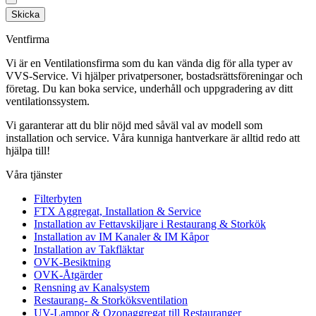
Skicka
Ventfirma
Vi är en Ventilationsfirma som du kan vända dig för alla typer av
VVS-Service. Vi hjälper privatpersoner, bostadsrättsföreningar och
företag.
Du kan boka service, underhåll och uppgradering av ditt
ventilationssystem.
Vi garanterar att du blir nöjd med såväl val av modell som
installation och service. Våra kunniga hantverkare är alltid redo att
hjälpa till!
Våra tjänster
Filterbyten
FTX Aggregat, Installation & Service
Installation av Fettavskiljare i Restaurang & Storkök
Installation av IM Kanaler & IM Kåpor
Installation av Takfläktar
OVK-Besiktning
OVK-Åtgärder
Rensning av Kanalsystem
Restaurang- & Storköksventilation
UV-Lampor & Ozonaggregat till Restauranger