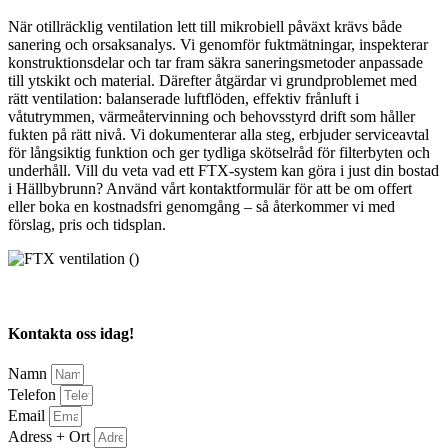
När otillräcklig ventilation lett till mikrobiell påväxt krävs både
sanering och orsaksanalys. Vi genomför fuktmätningar, inspekterar
konstruktionsdelar och tar fram säkra saneringsmetoder anpassade
till ytskikt och material. Därefter åtgärdar vi grundproblemet med
rätt ventilation: balanserade luftflöden, effektiv frånluft i
våtutrymmen, värmeåtervinning och behovsstyrd drift som håller
fukten på rätt nivå. Vi dokumenterar alla steg, erbjuder serviceavtal
för långsiktig funktion och ger tydliga skötselråd för filterbyten och
underhåll. Vill du veta vad ett FTX-system kan göra i just din bostad
i Hällbybrunn? Använd vårt kontaktformulär för att be om offert
eller boka en kostnadsfri genomgång – så återkommer vi med
förslag, pris och tidsplan.
Kontakta oss idag!
Namn
Telefon
Email
Adress + Ort