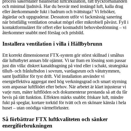
process säkerställer balanserad luftcirkulation, rätt tryckförhållanden
och minimal ljudnivå. Har du besvär med instängd luft, kalla drag
eller återkommande fukt i badrum och tvättstuga? Vi felsöker,
åtgärdar och uppgraderar. Dessutom utför vi fackmässig sanering
när bristfällig ventilation orsakat mögel eller mikrobiell påväxt. Fyll i
kontaktformuläret för offert eller kostnadsfri behovsbedömning – vi
återkommer snabbt med förslag och prisbild.
Installera ventilation i villa i Hällbybrunn
Ett korrekt dimensionerat FTX-system gör störst skillnad i småhus
där luftutbytet annars blir ojämnt. Vi tar fram en lösning som passar
just din villa: diskret kanaldragning på vind eller i schakt, strategiska
tilluft- och frånluftsdon i sovrum, vardagsrum och våtutrymmen,
samt ljudfällor för tyst drift. Vid installation använder vi
energieffektiva aggregat med hög verkningsgrad och smart styrning
som anpassar luftflödet efter behov. När arbetet är klart injusterar vi
varje rum, mäter luftflöden och dokumenterar prestanda så att du får
bevis på rätt funktion. Effekten märks snabbt: friskare luft, mindre
fukt på speglar, kortare torktid för tvätt och en skönare känsla i hela
huset – utan onödiga värmeförluster.
Så förbättrar FTX luftkvaliteten och sänker
energiförbrukningen