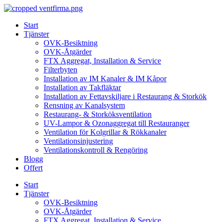
Skip
to
Start
content
Tjänster
OVK-Besiktning
OVK-Åtgärder
FTX Aggregat, Installation & Service
Filterbyten
Installation av IM Kanaler & IM Kåpor
Installation av Takfläktar
Installation av Fettavskiljare i Restaurang & Storkök
Rensning av Kanalsystem
Restaurang- & Storköksventilation
UV-Lampor & Ozonaggregat till Restauranger
Ventilation för Kolgrillar & Rökkanaler
Ventilationsinjustering
Ventilationskontroll & Rengöring
Blogg
Offert
Start
Tjänster
OVK-Besiktning
OVK-Åtgärder
FTX Aggregat, Installation & Service