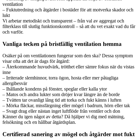
ventilation
– Fuktutredning och åtgärder i bostäder för att motverka skador och
lukt
Vi arbetar metodiskt och transparent – från val av aggregat och
filterklass till slutlig funktionskontroll – så att du vet exakt vad du får
och varför.
Vanliga tecken på bristfällig ventilation hemma
Osäker på om ventilationen fungerar som den ska? Dessa symptom
visar ofta att det är dags för åtgärd:
– Återkommande huvudvärk, trötthet eller sämre fokus när du vistas
inne
– Irriterade slemhinnor, torra ögon, hosta eller mer påtagliga
allergibesvär
– Ihållande kondens på fönster, speglar eller kalla ytor
– Matos och andra lukter som dröjer kvar längre än de borde
– Tvätten tar ovanligt lång tid att torka och fukt känns i luften
– Mörka fläckar, missfärgning eller mögel i badrum, hörn eller tak
– Svagt drag eller nästan inget luftflöde från ventiler och don
Känner du igen något av detta? Då hjälper vi dig med mätning,
felsökning och en hållbar åtgärdsplan.
Certifierad sanering av mögel och åtgärder mot fukt