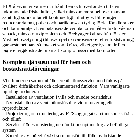
FTX återvinner värmen ur frånluften och överför den till den
inkommande friska luften, vilket minskar energibehovet markant
samtidigt som du får ett kontinuerligt luftutbyte. Filtreringen
reducerar damm, pollen och partiklar – en tydlig fördel för allergiker
och barnfamiljer. Den balanserade ventilationen håller fuktnivåerna i
schack, minskar luktproblem och förebygger kallras från fönster.
Med behovsstyrning (till exempel närvarosensorer eller fuktstyrning)
går systemet bara så mycket som krävs, vilket ger tystare drift och
lägre energikostnader utan att kompromissa med komforten.
Komplett tjänsteutbud för hem och
bostadsrättsföreningar
Vi erbjuder en sammanhållen ventilationsservice med fokus på
kvalitet, driftsäkerhet och dokumenterad funktion. Våra vanligaste
uppdrag inkluderar:
– Installation av ventilation i villa och mindre bostadshus
– Nyinstallation av ventilationslösning vid renovering eller
nyproduktion
– Projektering och montering av FTX-aggregat samt mekanisk från-
och tilluft
– Service, flödesinjustering och funktionsoptimering av befintliga
system
– Sanering av mögelpåväxt som uppstått till följd av bristande