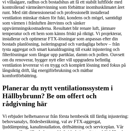
vi villaägare, radhus och bostadshus att få ett stabilt luftflöde med
kontrollerad värmeåtervinning som förbättrar inomhusklimatet året
runt. Med rätt dimensionerad och professionellt installerad
ventilation minskar risken för fukt, kondens och mögel, samtidigt
som värmen i frånluften återvinns och sänker
uppvärmningskostnaderna. Resultatet blir renare luft, jämnare
temperatur och ett hem som känns friskt på riktigt. Vi projekterar,
installerar och optimerar FTX-lösningar som anpassas efter din
bostads planlösning, isoleringsgrad och vardagliga behov – från
tysta aggregat och smart kanaldragning till exakt injustering och
filterlösningar som fångar upp partiklar, damm och pollen. Oavsett
om du renoverar, bygger nytt eller vill uppgradera befintlig
ventilation levererar vi en trygg och komplett lösning med fokus på
långsiktig drift, låg energiförbrukning och mätbar
komfortförbättring.
Planerar du nytt ventilationssystem i
Hällbybrunn? Be om offert och
rådgivning här
Vi erbjuder helhetsansvar från första hembesök till färdig injustering:
behovsanalys, flödesberäkning, val av FTX-aggregat,
ljuddämpning, kanalinstallation, driftsättning och serviceplan. Vår