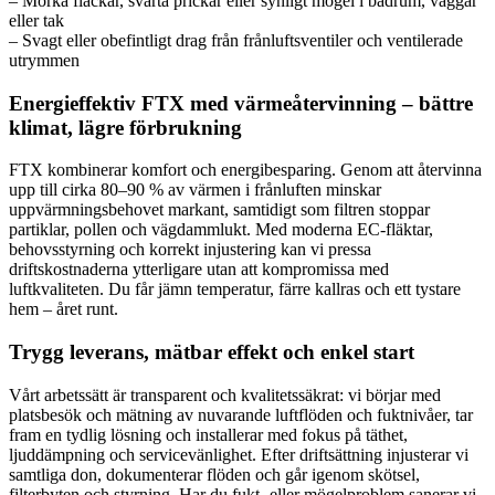
– Mörka fläckar, svarta prickar eller synligt mögel i badrum, väggar
eller tak
– Svagt eller obefintligt drag från frånluftsventiler och ventilerade
utrymmen
Energieffektiv FTX med värmeåtervinning – bättre
klimat, lägre förbrukning
FTX kombinerar komfort och energibesparing. Genom att återvinna
upp till cirka 80–90 % av värmen i frånluften minskar
uppvärmningsbehovet markant, samtidigt som filtren stoppar
partiklar, pollen och vägdammlukt. Med moderna EC-fläktar,
behovsstyrning och korrekt injustering kan vi pressa
driftskostnaderna ytterligare utan att kompromissa med
luftkvaliteten. Du får jämn temperatur, färre kallras och ett tystare
hem – året runt.
Trygg leverans, mätbar effekt och enkel start
Vårt arbetssätt är transparent och kvalitetssäkrat: vi börjar med
platsbesök och mätning av nuvarande luftflöden och fuktnivåer, tar
fram en tydlig lösning och installerar med fokus på täthet,
ljuddämpning och servicevänlighet. Efter driftsättning injusterar vi
samtliga don, dokumenterar flöden och går igenom skötsel,
filterbyten och styrning. Har du fukt- eller mögelproblem sanerar vi