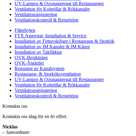
UV-Lampor & Ozonaggregat till Restauranger
Ventilation för Kolgrillar & Rökkanaler
Ventilationsinjustering
Ventilationskontroll & Rengöring
Filterbyten
FTX Aggregat, Installation & Service
Installation av Fettavskiljare i Restaurang & Storkök
Installation av IM Kanaler & IM Kåpor
Installation av Takfläktar
OVK-Besiktning
OVK-Åtgärder
Rensning av Kanalsystem
Restaurang- & Storköksventilation
UV-Lampor & Ozonaggregat till Restauranger
Ventilation för Kolgrillar & Rökkanaler
Ventilationsinjustering
Ventilationskontroll & Rengöring
Kontakta oss
Kontakta oss idag för en fri offert.
Nicklas
–
Samordnare