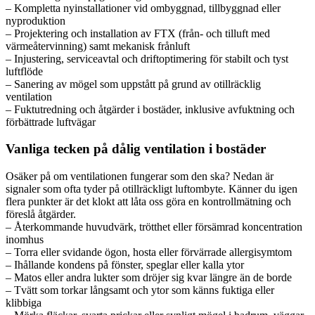
– Kompletta nyinstallationer vid ombyggnad, tillbyggnad eller
nyproduktion
– Projektering och installation av FTX (från- och tilluft med
värmeåtervinning) samt mekanisk frånluft
– Injustering, serviceavtal och driftoptimering för stabilt och tyst
luftflöde
– Sanering av mögel som uppstått på grund av otillräcklig
ventilation
– Fuktutredning och åtgärder i bostäder, inklusive avfuktning och
förbättrade luftvägar
Vanliga tecken på dålig ventilation i bostäder
Osäker på om ventilationen fungerar som den ska? Nedan är
signaler som ofta tyder på otillräckligt luftombyte. Känner du igen
flera punkter är det klokt att låta oss göra en kontrollmätning och
föreslå åtgärder.
– Återkommande huvudvärk, trötthet eller försämrad koncentration
inomhus
– Torra eller svidande ögon, hosta eller förvärrade allergisymtom
– Ihållande kondens på fönster, speglar eller kalla ytor
– Matos eller andra lukter som dröjer sig kvar längre än de borde
– Tvätt som torkar långsamt och ytor som känns fuktiga eller
klibbiga