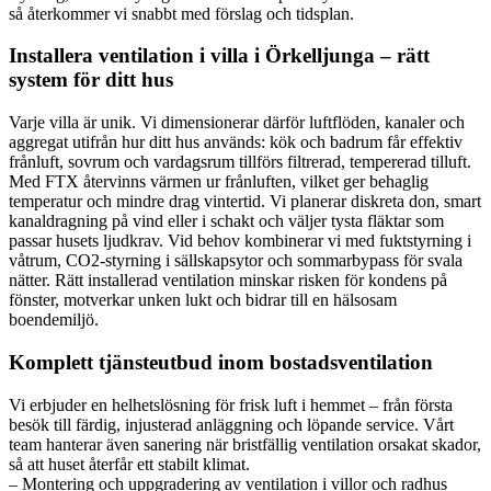
så återkommer vi snabbt med förslag och tidsplan.
Installera ventilation i villa i Örkelljunga – rätt
system för ditt hus
Varje villa är unik. Vi dimensionerar därför luftflöden, kanaler och
aggregat utifrån hur ditt hus används: kök och badrum får effektiv
frånluft, sovrum och vardagsrum tillförs filtrerad, tempererad tilluft.
Med FTX återvinns värmen ur frånluften, vilket ger behaglig
temperatur och mindre drag vintertid. Vi planerar diskreta don, smart
kanaldragning på vind eller i schakt och väljer tysta fläktar som
passar husets ljudkrav. Vid behov kombinerar vi med fuktstyrning i
våtrum, CO2-styrning i sällskapsytor och sommarbypass för svala
nätter. Rätt installerad ventilation minskar risken för kondens på
fönster, motverkar unken lukt och bidrar till en hälsosam
boendemiljö.
Komplett tjänsteutbud inom bostadsventilation
Vi erbjuder en helhetslösning för frisk luft i hemmet – från första
besök till färdig, injusterad anläggning och löpande service. Vårt
team hanterar även sanering när bristfällig ventilation orsakat skador,
så att huset återfår ett stabilt klimat.
– Montering och uppgradering av ventilation i villor och radhus