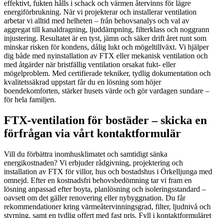
effektivt, fukten hålls i schack och värmen återvinns för lägre
energiförbrukning. När vi projekterar och installerar ventilation
arbetar vi alltid med helheten – från behovsanalys och val av
aggregat till kanaldragning, ljuddämpning, filterklass och noggrann
injustering. Resultatet är en tyst, jämn och säker drift året runt som
minskar risken för kondens, dålig lukt och mögeltillväxt. Vi hjälper
dig både med nyinstallation av FTX eller mekanisk ventilation och
med åtgärder när bristfällig ventilation orsakat fukt- eller
mögelproblem. Med certifierade tekniker, tydlig dokumentation och
kvalitetssäkrad uppstart får du en lösning som höjer
boendekomforten, stärker husets värde och gör vardagen sundare –
för hela familjen.
FTX-ventilation för bostäder – skicka en
förfrågan via vårt kontaktformulär
Vill du förbättra inomhusklimatet och samtidigt sänka
energikostnaden? Vi erbjuder rådgivning, projektering och
installation av FTX för villor, hus och bostadshus i Örkelljunga med
omnejd. Efter en kostnadsfri behovsbedömning tar vi fram en
lösning anpassad efter boyta, planlösning och isoleringsstandard –
oavsett om det gäller renovering eller nybyggnation. Du får
rekommendationer kring värmeåtervinningsgrad, filter, ljudnivå och
styrning, samt en tydlig offert med fast pris. Fyll i kontaktformuläret