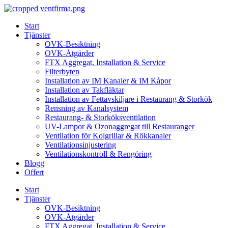
Skip
to
Start
content
Tjänster
OVK-Besiktning
OVK-Åtgärder
FTX Aggregat, Installation & Service
Filterbyten
Installation av IM Kanaler & IM Kåpor
Installation av Takfläktar
Installation av Fettavskiljare i Restaurang & Storkök
Rensning av Kanalsystem
Restaurang- & Storköksventilation
UV-Lampor & Ozonaggregat till Restauranger
Ventilation för Kolgrillar & Rökkanaler
Ventilationsinjustering
Ventilationskontroll & Rengöring
Blogg
Offert
Start
Tjänster
OVK-Besiktning
OVK-Åtgärder
FTX Aggregat, Installation & Service